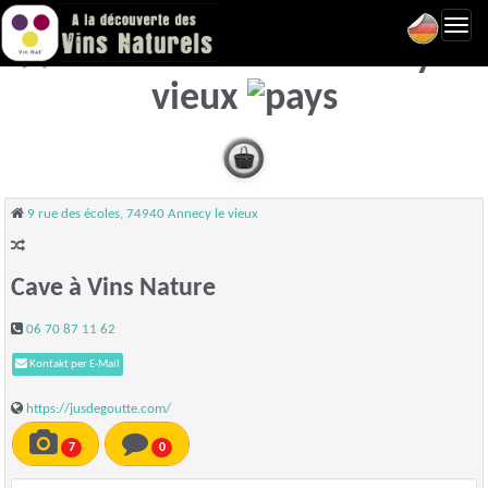
Toggl
Jus De Goutte - Annecy le
navig
vieux
9 rue des écoles, 74940 Annecy le vieux
Cave à Vins Nature
06 70 87 11 62
Kontakt per E-Mail
https://jusdegoutte.com/
7
0