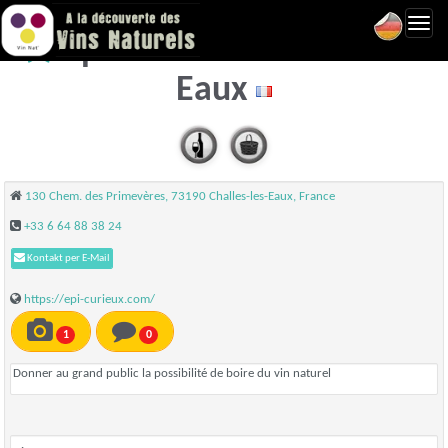
Toggl
Epi-curieux - Challes-les-
navig
Eaux
130 Chem. des Primevères, 73190 Challes-les-Eaux, France
+33 6 64 88 38 24
Kontakt per E-Mail
https://epi-curieux.com/
1
0
Donner au grand public la possibilité de boire du vin naturel