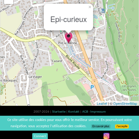
×
Epi-curieux
Leaflet
| ©
OpenStreetMap
2007-2026 |
Startseite
|
Kontakt
|
AGB - Impressum
Der Verzehr von Alkohol ist gesundheitsschädlich, Verzehr in Maßen empfohlen |
Ce site utilise des cookies pour vous offrir le meilleur service. En poursuivant votre
vinsnaturels | v3.12
navigation, vous acceptez l’utilisation des cookies.
En savoir plus
J’accepte
Connect