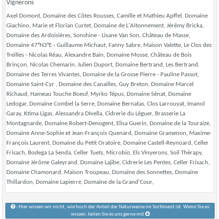
Vignerons
Axel Domont, Domaine des Côtes Rousses, Camille et Mathieu Apffel, Domaine
Giachino, Marie et Florian Curtet, Domaine de L'Aitonnement, Jérémy Bricka,
Domaine des Ardoisières, Sonshine - Lisane Van Son, Château de Masse,
Domaine 47°N3°E - Guillaume Michaut, Fanny Sabre, Maison Valette, Le Clos des
Treilles - Nicolas Réau, Alexandre Bain, Domaine Mosse, Château de Bois
Brinçon, Nicolas Chemarin, Julien Duport, Domaine Bertrand, Les Bertrand,
Domaine des Terres Vivantes, Domaine de la Grosse Pierre - Pauline Passot,
Domaine Saint-Cyr , Domaine des Canailles, Guy Breton, Domaine Marcel
Richaud, Hameau Touche Boeuf, Myrko Tépus, Domaine Sénat, Domaine
Ledogar, Domaine Combel la Serre, Domaine Bernatas, Clos Larrouyat, Imanol
Garay, Ktima Ligas, Alessandra DIvella, Cidrerie du Léguer, Brasserie La
Montagnarde, Domaine Robert-Denogent, Elisa Guerin, Domaine de la Touraize,
Domaine Anne-Sophie et Jean-François Quenard, Domaine Gramenon, Maxime-
François Laurent, Domaine du Petit Oratoire, Domaine Castell-Reynoard, Celler
Frisach, Bodega La Senda, Celler Tuets, Microbio, Els Vinyerons, Soil Thérapy,
Domaine Jérôme Galeyrand, Domaine Lajibe, Cidrerie Les Pentes, Celler Frisach,
Domaine Chamonard, Maison Troupeau, Domaine des Sonnettes, Domaine
Thillardon, Domaine Lapierre, Domaine de la Grand'Cour,
- Hier wissen wir nicht, wie hoch der Anteil der Naturweine im Sortiment ist. Wenn Sie es
wissen, teilen Sie es uns gerne mit