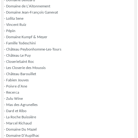
- Domaine Belluard
- Domaine de L'Aitonnement
- Domaine Jean-François Ganevat
- Lolita Sene
- Vincent Ruiz
- Pépin
- Domaine Kumpf & Meyer
- Famille Todeschini
- Château Peybonhomme-Les-Tours
- Château Le Puy
- CloserieSaint Roc
- Les Closerie des Moussis
- Château Barouillet
- Fabien Jouves
- Poivre d'Ane
- Recerca
- Zulu Wine
- Mas des Agrunelles
- Dard et Ribo
- La Roche Buissière
- Marcel Richaud
- Domaine Du Mazel
- Domaine D'Aupilhac