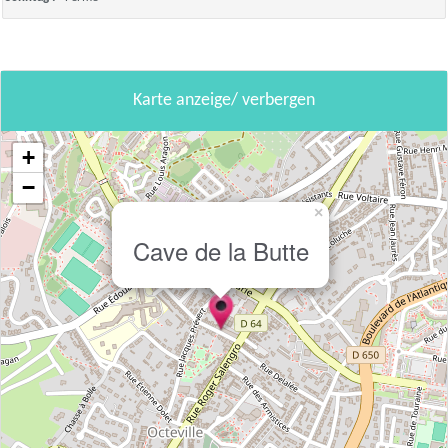
Karte anzeige/ verbergen
+
−
×
Cave de la Butte