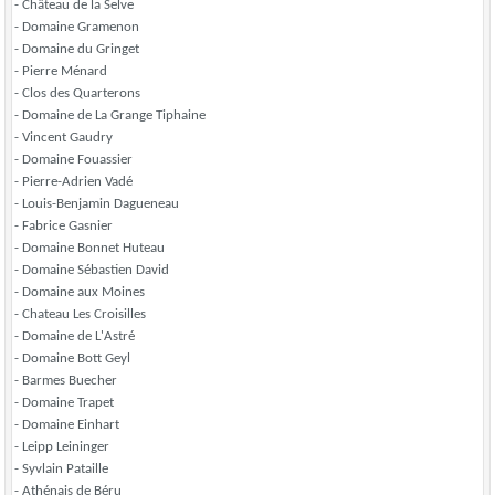
- Château de la Selve
- Domaine Gramenon
- Domaine du Gringet
- Pierre Ménard
- Clos des Quarterons
- Domaine de La Grange Tiphaine
- Vincent Gaudry
- Domaine Fouassier
- Pierre-Adrien Vadé
- Louis-Benjamin Dagueneau
- Fabrice Gasnier
- Domaine Bonnet Huteau
- Domaine Sébastien David
- Domaine aux Moines
- Chateau Les Croisilles
- Domaine de L'Astré
- Domaine Bott Geyl
- Barmes Buecher
- Domaine Trapet
- Domaine Einhart
- Leipp Leininger
- Syvlain Pataille
- Athénais de Béru