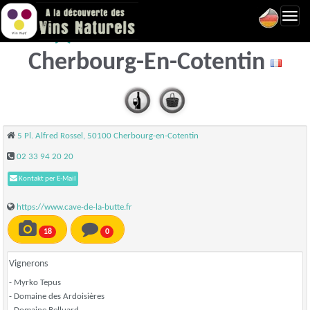
Toggl
Cave de la Butte -
navig
Cherbourg-En-Cotentin
5 Pl. Alfred Rossel, 50100 Cherbourg-en-Cotentin
02 33 94 20 20
Kontakt per E-Mail
https://www.cave-de-la-butte.fr
18
0
Vignerons
- Myrko Tepus
- Domaine des Ardoisières