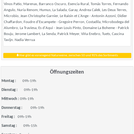
Vinos Patio, Marenas, Barranco Oscuro, Esencia Rural, Tomás Torres, Fernando
Angulo, Nuria Renom, Humus, La Salada, Garay, Andrea Calek, Les Deux Terres,
Microbio, Jean Christophe Garnier, Le Raisin et L'Ange - Antonin Azzoni, Didier
Chaffardon, Foudre d'Escampete - Gregoire Perron, Costadila, Microbodega del
Alumbro, La Traviesa, Es d'Aqui - Jean Louis Pinto, Domaine La Boheme - Patrick
Bouju, Jerome Lambert, La Senda, Patrick Meyer, Viña Enebro, Tuets, Cascina
Tavijn. Nadia Verrua
Hier gibt es vorwiegend Naturweine, zwischen 50 und 90% des Sortiments
Öffnungszeiten
Montag :
09h-19h
Dienstag :
09h-19h
Mittwoch :
09h-19h
Donnerstag :
09h-19h
Freitag :
09h-19h
Samstag :
09h-15h