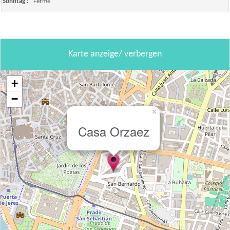
Sonntag :
Fermé
Karte anzeige/ verbergen
+
−
×
Casa Orzaez