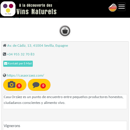
Toggl
Casa Orzaez - Seville
navig
Av. de Cádiz, 13, 41004 Sevilla, Espagne
+34 955 32 70 83
Kontakt per E-Mail
https://casaorzaez.com/
0
0
Casa Orzáez es un punto de encuentro entre pequeños productores honestos,
ciudadanos conscientes y alimento vivo.
Vignerons