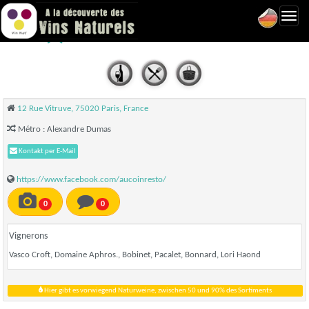
Toggl
Au Coin - Paris 20
navig
12 Rue Vitruve, 75020 Paris, France
Métro : Alexandre Dumas
Kontakt per E-Mail
https://www.facebook.com/aucoinresto/
0
0
Vignerons
Vasco Croft, Domaine Aphros., Bobinet, Pacalet, Bonnard, Lori Haond
Hier gibt es vorwiegend Naturweine, zwischen 50 und 90% des Sortiments