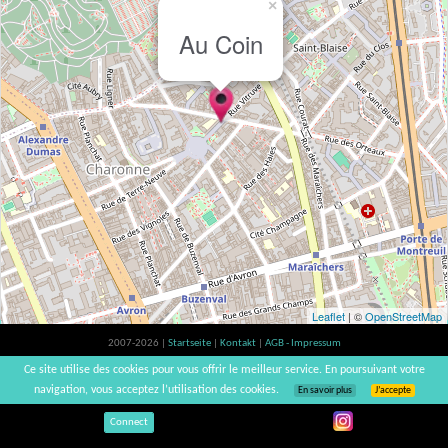
×
Au Coin
Leaflet
| ©
OpenStreetMap
2007-2026 |
Startseite
|
Kontakt
|
AGB - Impressum
Der Verzehr von Alkohol ist gesundheitsschädlich, Verzehr in Maßen empfohlen |
Ce site utilise des cookies pour vous offrir le meilleur service. En poursuivant votre
vinsnaturels | v3.12
navigation, vous acceptez l’utilisation des cookies.
En savoir plus
J’accepte
Connect