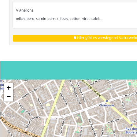
Vignerons
milan, beru, sarnin-berrux, fessy, cotton, viret, calek...
Hier gibt es vorwiegend Naturwein
+
−