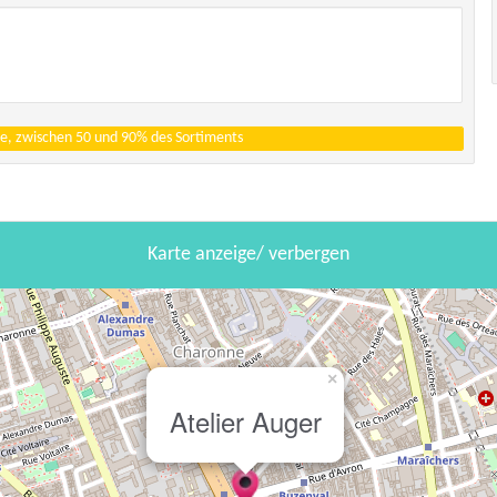
e, zwischen 50 und 90% des Sortiments
Karte anzeige/ verbergen
×
Atelier Auger