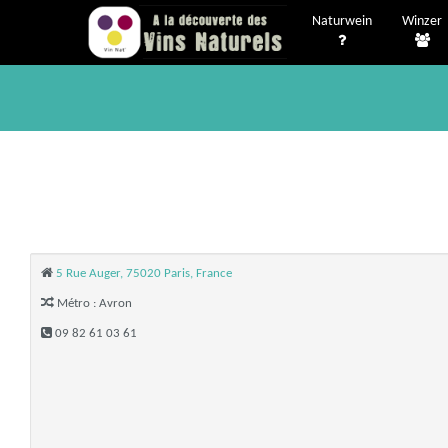
Naturwein
Winzer
5 Rue Auger, 75020 Paris, France
Métro : Avron
09 82 61 03 61