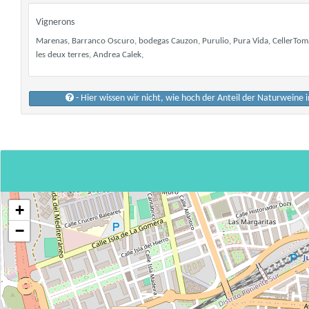
Vignerons
Marenas, Barranco Oscuro, bodegas Cauzon, Purulio, Pura Vida, CellerTomás 
les deux terres, Andrea Calek,
- Hier wissen wir nicht, wie hoch der Anteil der Naturweine 
+
−