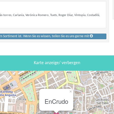
torres, Carlania, Verónica Romero, Tuets, Roger Díaz, Vintopia, Costadilá,
im Sortiment ist. Wenn Sie es wissen, teilen Sie es uns gerne mit
Karte anzeige/ verbergen
×
EnCrudo