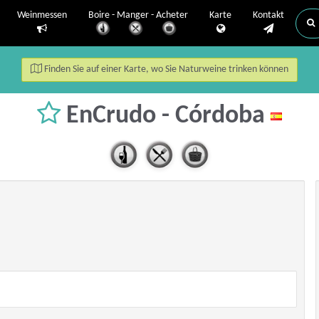
Weinmessen
Boire - Manger - Acheter
Karte
Kontakt
Finden Sie auf einer Karte, wo Sie Naturweine trinken können
EnCrudo - Córdoba