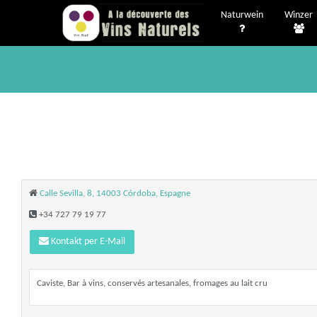
Naturwein
Winzer
Calle Sevilla, 8, 14003 Córdoba, Espagne
+34 727 79 19 77
Kontakt per E-Mail
Caviste, Bar à vins, conservés artesanales, fromages au lait cru