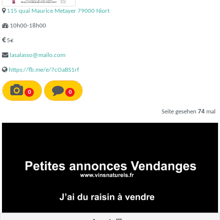
115 quai Maurice Metayer 79000 Niort
10h00-18h00
5€
lasalasso@mailo.com
https://fb.me/e/7cOaBS1rf
0
0
Seite gesehen
74
mal