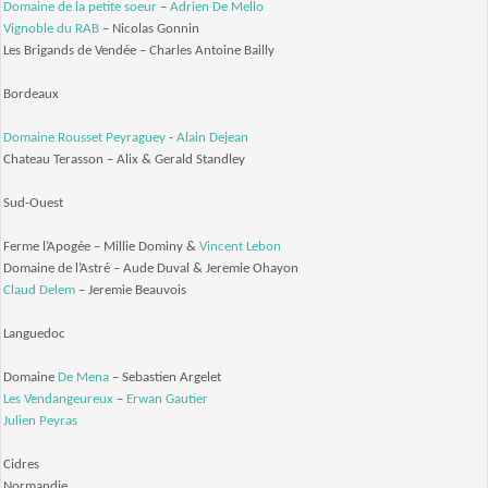
Domaine de la petite soeur
–
Adrien De Mello
Vignoble du RAB
– Nicolas Gonnin
Les Brigands de Vendée – Charles Antoine Bailly
Bordeaux
Domaine Rousset Peyraguey
-
Alain Dejean
Chateau Terasson – Alix & Gerald Standley
Sud-Ouest
Ferme l’Apogée – Millie Dominy &
Vincent Lebon
Domaine de l’Astré – Aude Duval & Jeremie Ohayon
Claud Delem
– Jeremie Beauvois
Languedoc
Domaine
De Mena
– Sebastien Argelet
Les Vendangeureux
–
Erwan Gautier
Julien Peyras
Cidres
Normandie