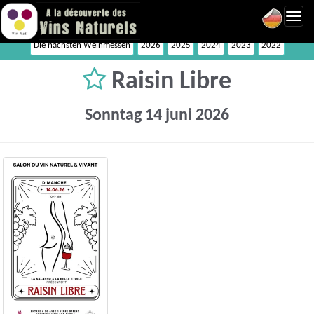
Toggl
navig
Die nächsten Weinmessen
2026
2025
2024
2023
2022
Raisin Libre
Sonntag 14 juni 2026