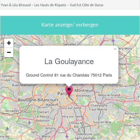
Yvan & Léa Bireaud – Les Hauts de Riquets – Sud Est Côte de Duras
Karte anzeige/ verbergen
+
×
−
La Goulayance
Ground Control 81 rue du Charolais 75012 Paris