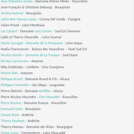
Jean Sébastien Gioan
- Domaine Potron-Minet – Roussillon
Jean-François & Ghislaine Debourg - Beaujolais
Jérôme Balmet
- Beaujolais
Julien Ben Hamou Lopez
- Coruna Del Conde - Espagne
Julien Prével - Loire Montlouis
Luc Lybaert
- Domaine
Lous Grezes
- Sud Est Cévennes
Lydie et Thierry Chancelle - Loire Saumur
Marie Carroget
-
Domaine de la Paonnerie
- Loire Anjou
Nadia Charmasson – Balazu des Vaussières – Tavel Sud Est
Nicolas Bastin
–
Domaine de La Tronque
- Sud Ouest
Nicolas Carmarans
- Aveyron
Nika Endeladze - Uetiketo - Vins Georgiens
Patrick Rols
- Aveyron
Philippe Brand
- Domaine Brand & Fils - Alsace
Philippe Formentin
- Opi d’Aqui - Languedoc
Pierre Dietrich - Domaine
Achillée
- Alsace
Pierre Nicolas Massotte -
Clos Massotte
- Roussillon
Pierre Rousse
- Domaine Rousse - Roussillon
Romuald Valot
- Beaujolais
Sylvain Bock
- Ardèche
Thierry Doulmet
- Ardèche
Thierry Moreau - Domaine des Riots - Bourgogne
Victor Cossy
- Fermenterre - Loire Muscadet