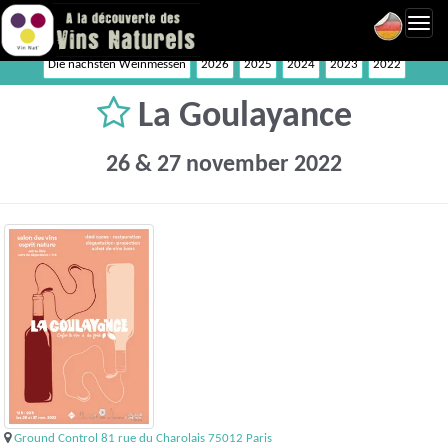
Toggl
navig
Die nächsten Weinmessen
2026
2025
2024
2023
2022
La Goulayance
26 & 27 november 2022
Ground Control 81 rue du Charolais 75012 Paris