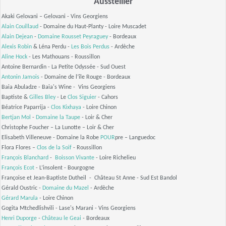
Ausstelller
Akaki Gelovani – Gelovani - Vins Georgiens
Alain Couillaud
- Domaine du Haut-Planty - Loire Muscadet
Alain Dejean
-
Domaine Rousset Peyraguey
- Bordeaux
Alexis Robin
& Léna Perdu -
Les Bois Perdus
- Ardèche
Aline Hock
- Les Mathouans - Roussillon
Antoine Bernardin - La Petite Odyssée - Sud Ouest
Antonin Jamois
- Domaine de l’île Rouge - Bordeaux
Baia Abuladze - Baia's Wine - Vins Georgiens
Baptiste &
Gilles Bley
- Le
Clos Siguier
- Cahors
Béatrice Paparrija -
Clos Kixhaya
- Loire Chinon
Bertjan Mol
-
Domaine la Taupe
- Loir & Cher
Christophe Foucher – La Lunotte – Loir & Cher
Elisabeth Villeneuve - Domaine la Robe
POUR
pre – Languedoc
Flora Flores –
Clos de la Soif
- Roussillon
François Blanchard
-
Boisson Vivante
- Loire Richelieu
François Ecot
- L’insolent - Bourgogne
Françoise et Jean-Baptiste Dutheil - Château St Anne - Sud Est Bandol
Gérald Oustric -
Domaine du Mazel
- Ardèche
Gérard Marula
- Loire Chinon
Gogita Mtchedlishvili - Lase's Marani - Vins Georgiens
Henri Duporge
-
Château le Geai
- Bordeaux