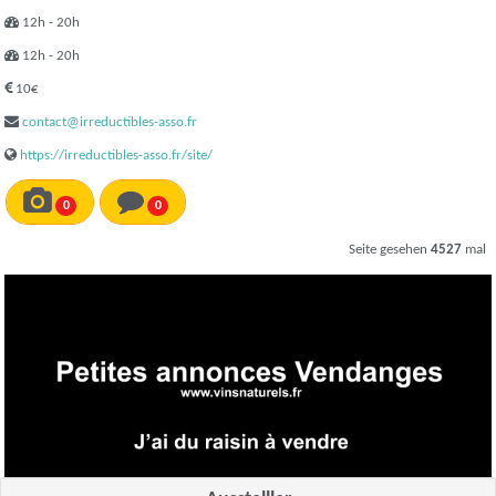
12h - 20h
12h - 20h
10€
contact@irreductibles-asso.fr
https://irreductibles-asso.fr/site/
0
0
Seite gesehen
4527
mal