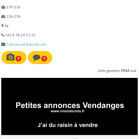
17h-21h
11h-21h
5€
+33 6 76 29 51 25
francois.sail@gmail.com
0
0
Seite gesehen
3944
mal