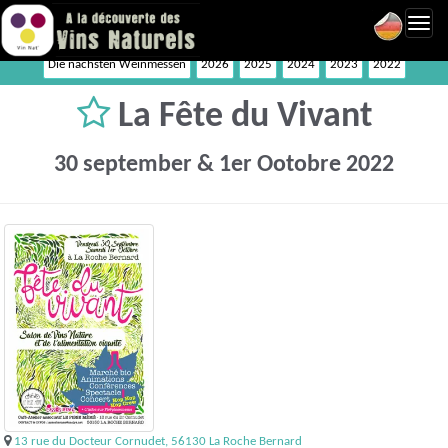
Toggl
navig
Die nächsten Weinmessen
2026
2025
2024
2023
2022
La Fête du Vivant
30 september & 1er Ootobre 2022
13 rue du Docteur Cornudet, 56130 La Roche Bernard