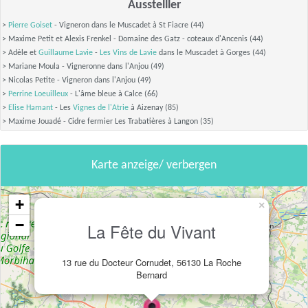
Ausstelller
>
Pierre Goiset
- Vigneron dans le Muscadet à St Fiacre (44)
> Maxime Petit et Alexis Frenkel - Domaine des Gatz - coteaux d'Ancenis (44)
> Adèle et
Guillaume Lavie
-
Les Vins de Lavie
dans le Muscadet à Gorges (44)
> Mariane Moula - Vigneronne dans l'Anjou (49)
> Nicolas Petite - Vigneron dans l'Anjou (49)
>
Perrine Loeuilleux
- L'âme bleue à Calce (66)
>
Elise Hamant
- Les
Vignes de l'Atrie
à Aizenay (85)
> Maxime Jouadé - Cidre fermier Les Trabatières à Langon (35)
Karte anzeige/ verbergen
+
×
−
La Fête du Vivant
13 rue du Docteur Cornudet, 56130 La Roche
Bernard