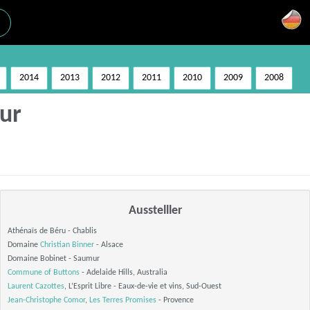
2014
2013
2012
2011
2010
2009
2008
our
Ausstelller
Athénaïs de Béru - Chablis
Domaine
Christian Binner
- Alsace
Domaine Bobinet - Saumur
Commune of Buttons
- Adelaide Hills, Australia
Laurent Cazottes
, L’Esprit Libre - Eaux-de-vie et vins, Sud-Ouest
Jean-Christophe Comor
,
Les Terres Promises
- Provence