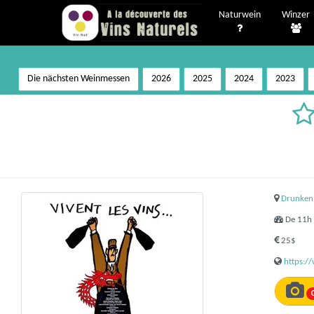
Naturwein
Winzer
Die nächsten Weinmessen
2026
2025
2024
2023
Drunken
De 11h 
25$
https: