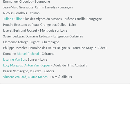
Emmanuel Giboulot - Bourgogne
Jean-Marc Grussaute, Camin Larredya - Jurançon
Nicolas Grosbois - Chinon
Julien Guillot
, Clos des Vignes du Maynes - Mâcon Cruzille Bourgogne
Houtin, Bresteau et Peau, Grange aux Belles - Loire
Lise et Bertrand Jousset - Montlouis sur Loire
Xavier Ledogar, Domaine Ledogar - Languedoc-Corbières
Clémence Lelarge-Pugeot - Champagne
Philippe Mesnier, Domaine des Hauts Baigneux - Touraine Azay-le-Rideau
Domaine
Marcel Richaud
- Cairanne
Lisanne Van Son
, Sonser - Loire
Lucy Margaux
,
Anton Van Klopper
- Adelaide Hills, Australia
Pascal Verhaeghe, le Cèdre - Cahors
Vincent Wallard
,
Cuatro Manos
- Loire & ailleurs