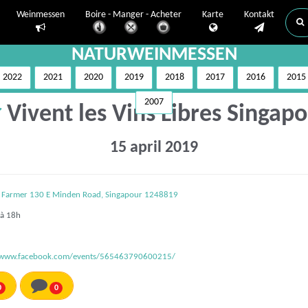
Weinmessen
Boire - Manger - Acheter
Karte
Kontakt
NATURWEINMESSEN
2022
2021
2020
2019
2018
2017
2016
2015
2007
Vivent les Vins Libres Singap
15 april 2019
 Farmer 130 E Minden Road, Singapour 1248819
à 18h
//www.facebook.com/events/565463790600215/
0
0