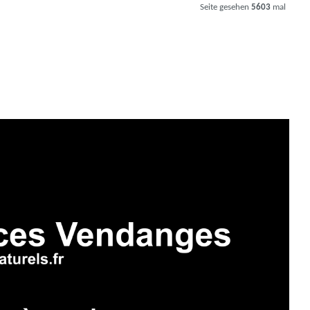
Seite gesehen
5603
mal