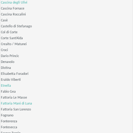
Cascina degli Ulivi
Cascina Fornace
Cascina Roccalini
Casè
Castello di Stefanago
Col di Corte
Corte Sant’Alda
Crealto / Matunei
Croci
Dario Princic
Denavolo
Distina
Elisabetta Foradori
Eraldo Viberti
Etnella
Fabio Gea
Fattoria Le Masse
Fattoria Mani di Luna
Fattoria San Lorenzo
Fognano
Fonterenza
Fontesecca