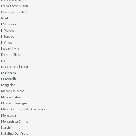
Franco Terpin
Frank Cornellissen
Giuseppe Sedilesu
Gueli
I Mandorli
Il Maiolo
Il Torchio
Il Vinco
Indomiti vini
Kmetija Štekar
Koi
La Cantina di Enza
La Distesa
La Morella
Longarico
Marco Colicchio
Marina Palusci
Masseria Perugini
Menti + Garganuda + Marcobarba
Mongarda
Montesissa Emilio
Nasciri
Natalino Del Prete