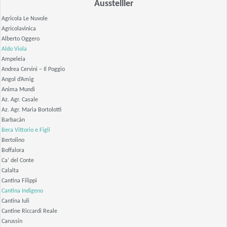
Ausstelller
Agricola Le Nuvole
Agricolavinica
Alberto Oggero
Aldo Viola
Ampeleia
Andrea Cervini – Il Poggio
Angol d’Amig
Anima Mundi
Az. Agr. Casale
Az. Agr. Maria Bortolotti
Barbacàn
Bera Vittorio e Figli
Bertolino
Boffalora
Ca’ del Conte
Calalta
Cantina Filippi
Cantina Indigeno
Cantina Iuli
Cantine Riccardi Reale
Carussin