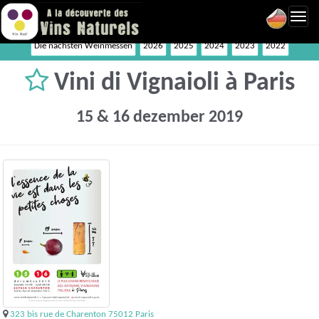
Toggl
navig
Die nächsten Weinmessen
2026
2025
2024
2023
2022
Vini di Vignaioli à Paris
15 & 16 dezember 2019
323 bis rue de Charenton 75012 Paris