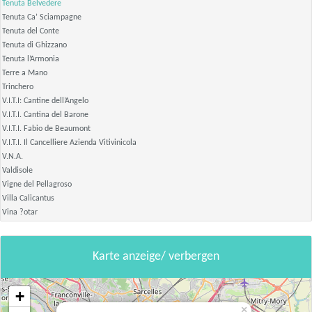
Tenuta Belvedere
Tenuta Ca’ Sciampagne
Tenuta del Conte
Tenuta di Ghizzano
Tenuta l’Armonia
Terre a Mano
Trinchero
V.I.T.I: Cantine dell’Angelo
V.I.T.I. Cantina del Barone
V.I.T.I. Fabio de Beaumont
V.I.T.I. Il Cancelliere Azienda Vitivinicola
V.N.A.
Valdisole
Vigne del Pellagroso
Villa Calicantus
Vina ?otar
Karte anzeige/ verbergen
+
×