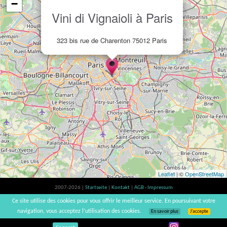
−
Vini di Vignaioli à Paris
323 bis rue de Charenton 75012 Paris
Leaflet
| ©
OpenStreetMap
2007-2026 |
Startseite
|
Kontakt
|
AGB - Impressum
Der Verzehr von Alkohol ist gesundheitsschädlich, Verzehr in Maßen empfohlen |
Ce site utilise des cookies pour vous offrir le meilleur service. En poursuivant votre
vinsnaturels | v3.12
navigation, vous acceptez l’utilisation des cookies.
En savoir plus
J’accepte