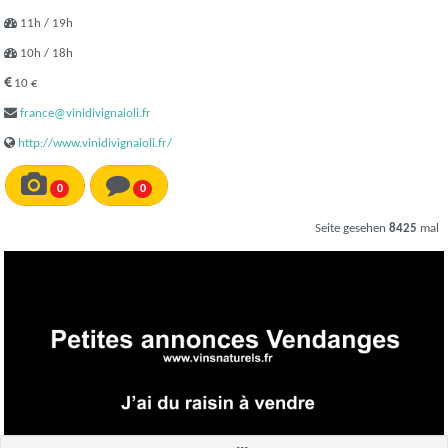
11h / 19h
10h / 18h
10 €
france@vinidivignaioli.fr
http://www.vinidivignaioli.fr/
0
0
Seite gesehen
8425
mal