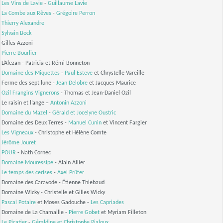
Les Vins de Lavie
-
Guillaume Lavie
La Combe aux Rêves
-
Grégoire Perron
Thierry Alexandre
Sylvain Bock
Gilles Azzoni
Pierre Bourlier
L’Alezan - Patricia et Rémi Bonneton
Domaine des Miquettes
-
Paul Esteve
et Chrystelle Vareille
Ferme des sept lune -
Jean Delobre
et Jacques Maurice
Ozil Frangins Vignerons
- Thomas et Jean-Daniel Ozil
Le raisin et l’ange –
Antonin Azzoni
Domaine du Mazel
-
Gérald et Jocelyne Oustric
Domaine des Deux Terres -
Manuel Cunin
et Vincent Fargier
Les Vigneaux
- Christophe et Hélène Comte
Jérôme Jouret
POUR
- Nath Cornec
Domaine Mouressipe
- Alain Allier
Le temps des cerises
-
Axel Prüfer
Domaine des Caravode - Étienne Thiebaud
Domaine Wicky - Christelle et Gilles Wicky
Pascal Potaire
et Moses Gadouche -
Les Capriades
Domaine de La Chamaille -
Pierre Gobet
et Myriam Filleton
Le Picatier
-
Géraldine et Christophe Pialoux