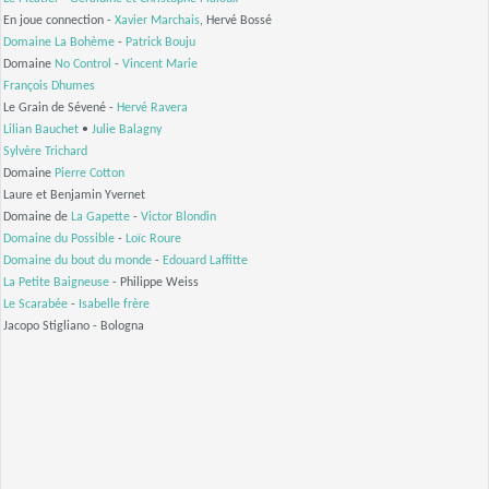
En joue connection -
Xavier Marchais
, Hervé Bossé
Domaine La Bohème
-
Patrick Bouju
Domaine
No Control
-
Vincent Marie
François Dhumes
Le Grain de Sévené -
Hervé Ravera
Lilian Bauchet
•
Julie Balagny
Sylvère Trichard
Domaine
Pierre Cotton
Laure et Benjamin Yvernet
Domaine de
La Gapette
-
Victor Blondin
Domaine du Possible
-
Loïc Roure
Domaine du bout du monde
-
Edouard Laffitte
La Petite Baigneuse
- Philippe Weiss
Le Scarabée
-
Isabelle frère
Jacopo Stigliano - Bologna