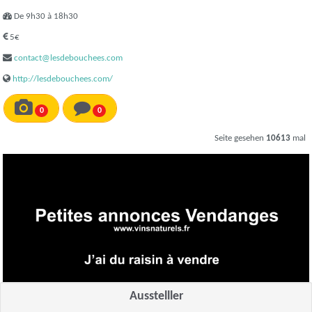
De 9h30 à 18h30
5€
contact@lesdebouchees.com
http://lesdebouchees.com/
0
0
Seite gesehen
10613
mal
Ausstelller