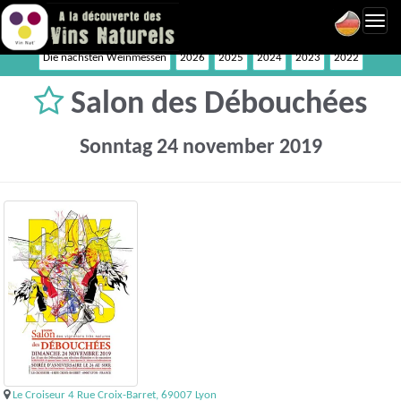
Toggl
navig
Die nächsten Weinmessen
2026
2025
2024
2023
2022
Salon des Débouchées
Sonntag 24 november 2019
Le Croiseur 4 Rue Croix-Barret, 69007 Lyon