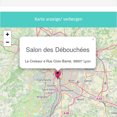
Karte anzeige/ verbergen
+
×
−
Salon des Débouchées
Le Croiseur 4 Rue Croix-Barret, 69007 Lyon