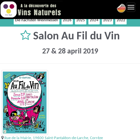
Toggl
navig
Die nächsten Weinmessen
2026
2025
2024
2023
2022
Salon Au Fil du Vin
27 & 28 april 2019
Rue de la Mairie, 19600 Saint-Pantaléon-de-Larche, Corrèze