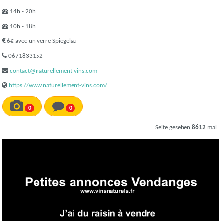
14h - 20h
10h - 18h
6€ avec un verre Spiegelau
0671833152
contact@naturellement-vins.com
https://www.naturellement-vins.com/
0
0
Seite gesehen
8612
mal