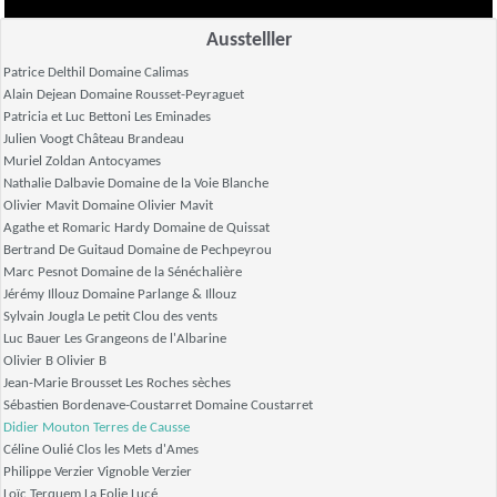
Ausstelller
Patrice Delthil Domaine Calimas
Alain Dejean Domaine Rousset-Peyraguet
Patricia et Luc Bettoni Les Eminades
Julien Voogt Château Brandeau
Muriel Zoldan Antocyames
Nathalie Dalbavie Domaine de la Voie Blanche
Olivier Mavit Domaine Olivier Mavit
Agathe et Romaric Hardy Domaine de Quissat
Bertrand De Guitaud Domaine de Pechpeyrou
Marc Pesnot Domaine de la Sénéchalière
Jérémy Illouz Domaine Parlange & Illouz
Sylvain Jougla Le petit Clou des vents
Luc Bauer Les Grangeons de l'Albarine
Olivier B Olivier B
Jean-Marie Brousset Les Roches sèches
Sébastien Bordenave-Coustarret Domaine Coustarret
Didier Mouton
Terres de Causse
Céline Oulié Clos les Mets d'Ames
Philippe Verzier Vignoble Verzier
Loïc Terquem La Folie Lucé