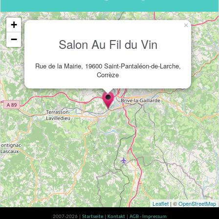
+
×
−
Salon Au Fil du Vin
Rue de la Mairie, 19600 Saint-Pantaléon-de-Larche,
Corrèze
Leaflet
| ©
OpenStreetMap
2007-2026 |
Startseite
|
Kontakt
|
AGB - Impressum