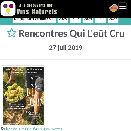
Toggl
navig
Die nächsten Weinmessen
2026
2025
2024
2023
2022
Rencontres Qui L'eût Cru
27 juli 2019
Place de la Mairie, 84220 Beaumettes