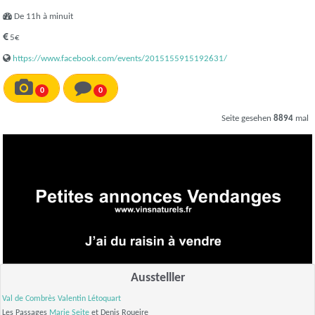
De 11h à minuit
5€
https://www.facebook.com/events/2015155915192631/
0
0
Seite gesehen
8894
mal
Ausstelller
Val de Combrès
Valentin Létoquart
Les Passages
Marie Seite
et Denis Roueire