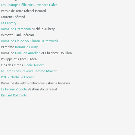
Les Champs Délicieux
Alexandre Dalet
Parole de Terre Michel Isouard
Laurent Thérond
La Cabrery
Domaine Gramenon
Michèle Aubery
L’Arpette Paul Chéreau
Domaine Clé de Sol
Simon Baltenweck
L’ambitio
Romuald Cousy
Domaine
Houillon Aurélien
et Charlotte Houillon
Philippe et Agnès Badea
Clos des Cimes
Elodie Aubert
Le Temps des Rêveurs
Jérôme Maillot
POUR
Nathalie Cornec
Domaine du Petit Bonhomme Fabien Chanavas
La Ferme Viticole
Bastien Boutareaud
Richard Dal Canto