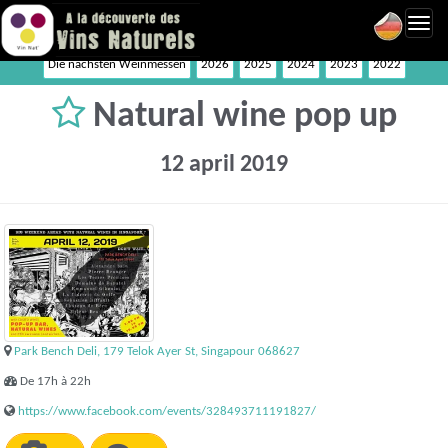
Toggl
navig
Die nächsten Weinmessen
2026
2025
2024
2023
2022
Natural wine pop up
12 april 2019
Park Bench Deli, 179 Telok Ayer St, Singapour 068627
De 17h à 22h
https://www.facebook.com/events/328493711191827/