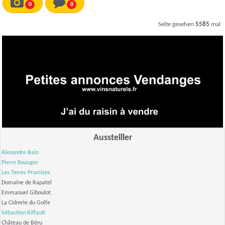
0
0
Seite gesehen
5585
mal
Ausstelller
Alexandre Bain
Pierre Beauger
Les Terres Promises
Domaine de Rapatel
Emmanuel Giboulot
La Cidrerie du Golfe
Sébastien Riffault
Château de Béru