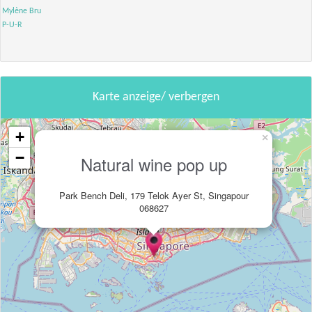
Mylène Bru
P-U-R
Karte anzeige/ verbergen
+
×
−
Natural wine pop up
Park Bench Deli, 179 Telok Ayer St, Singapour
068627