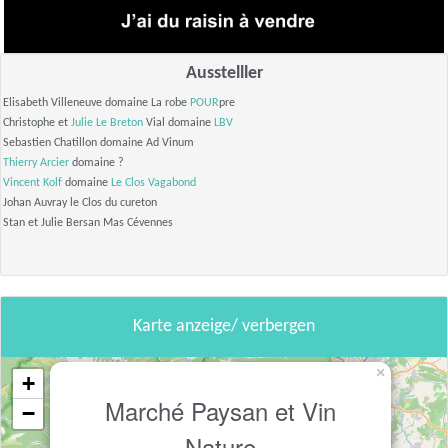
Ausstelller
Elisabeth Villeneuve domaine La robe
POUR
pre
Christophe et
Julie Le Breton
Vial domaine
LBV
Sebastien Chatillon domaine Ad Vinum
Thierry Arcier
domaine ?
Vincent Kolf
domaine
Le Clos Vagabond
Johan Auvray le Clos du cureton
Stan et Julie Bersan Mas Cévennes
Karte anzeige/ verbergen
×
+
Marché Paysan et Vin
−
Nature