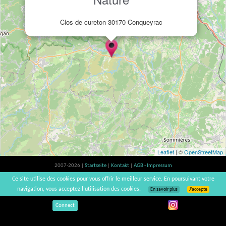
Clos de cureton 30170 Conqueyrac
Leaflet
| ©
OpenStreetMap
2007-2026 |
Startseite
|
Kontakt
|
AGB - Impressum
Der Verzehr von Alkohol ist gesundheitsschädlich, Verzehr in Maßen empfohlen |
Ce site utilise des cookies pour vous offrir le meilleur service. En poursuivant votre
vinsnaturels | v3.12
navigation, vous acceptez l’utilisation des cookies.
En savoir plus
J’accepte
Connect