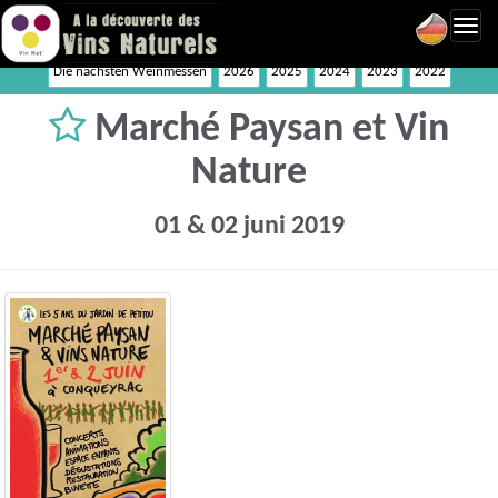
Toggl
navig
Die nächsten Weinmessen
2026
2025
2024
2023
2022
Marché Paysan et Vin
Nature
01 & 02 juni 2019