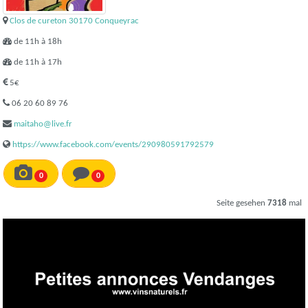
Clos de cureton 30170 Conqueyrac
de 11h à 18h
de 11h à 17h
5€
06 20 60 89 76
maitaho@live.fr
https://www.facebook.com/events/290980591792579
0
0
Seite gesehen
7318
mal