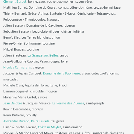
Clément Baraut
, bonnezeaux, roche-aux-moines, savennières
Matthieu Barret, Domaine du Coulet, cornas, côtes-du-rhône, crozes-hermirtage
Thierry Bernard, Grèce, Athina, Santorin - Sklavos, Céphalonie - Tetramythos,
Péloponnèse - Thymiopoulos, Naoussa
Julien Bessson, Domaine de la Cavalière, luberon
Sébastien Bessson, beaujolais-villages, chénas, juliénas
Benoît Blet, Les Terres blanches, anjou
Pierre-Olivier Bonhomme, touraine
Mikaël Bouges, touraine
Julien Bresteau,
La Grange aux Belles
, anjou
Jean-Guillaume Caplain, Peaux rouges, loire
Nicolas Carmarans
, aveyron
Jacques & Agnès Carroget,
Domaine de la Paonnerie
, anjou, coteaux-d'ancenis,
muscadet
Michele Ciani, Aquila del Torre, Italie, Frioul
Damien Coquelet, chirouble, morgon
Florian & Marie Curtet, savoie
Jean Delobre
& Jacques Maurice,
La Ferme des 7 Lunes
, saint-joseph
Kéwin Descombes, morgon
Rémi Dufaître, brouilly
Alexandre Durand
,
Pèira Levada
, faugères
David & Michel Favard,
Château Meylet
, saint-émilion
Mickaël & Marion Fontanel Moyer, Château Les Fenals, fitou, muscat-de-rivesaltes