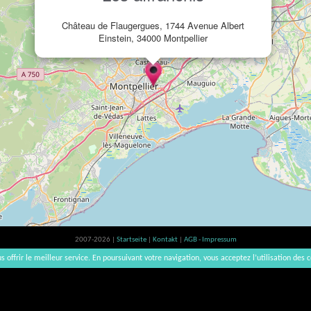
Château de Flaugergues, 1744 Avenue Albert
Einstein, 34000 Montpellier
2007-2026 |
Startseite
|
Kontakt
|
AGB - Impressum
Der Verzehr von Alkohol ist gesundheitsschädlich, Verzehr in Maßen empfohlen | vinsnaturels | v3.1
s offrir le meilleur service. En poursuivant votre navigation, vous acceptez l’utilisation des c