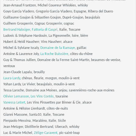
Jean-Arnaud Frantzen, Michel Couvreur Whiskies, whisky
Goyo Garcia Viadero, Gregorio Garcia Viadero, Espagne, Ribera del Duero
Guillaume Goujon & Sébastien Goujon, Dupré-Goujon, beaujolais
Guilhem Grosperrin, Cognac Grosperrin, cognac
Bertrand Habsiger
,
Fattoria di Caspri
, Italie, Toscane
Ludovic & Stéphane Hardouin, La Pigeonnelle, loire, bière
Hubert & Heidi Hausherr, Vins Hausherr, alsace
Michel & Sylviane Issaly,
Domaine de la Ramaye
, gaillac
Antoine & Laurence Joly,
La Roche Buissière
, côtes-du-rhône
Guy & Thomas Jullien, Domaine de la Ferme Saint-Martin, beaumes-de-venise,
ventoux
Jean-Claude Lapalu, brouilly
Laura Lardy
, chénas, fleurie, morgon, moulin-à-vent
Yohan Lardy, Le Vivier, beaujolais, moulin-à-vent
Tessa Laroche, Domaine aux Moines, anjou, savennières-roche-aux-moines
Olivier Lemasson
,
Les Vins Contés
, touraine
Vanessa Letort
, Les Vins Pirouettes par Binner & Cie, alsace
Antoine & Héloïse Lienhardt, côtes-de-nuits
Gianni Massone, Santa10, Italie, Toscane
Pierpaolo Messina, Marabino, Italie, Sicile
Jean Metzger, Distillerie Bertrand, Uberach, whisky
Luc & Marie Michel,
Zélige-Caravent
, pic-saint-loup