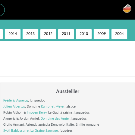
2014
2013
2012
2011
2010
2009
2008
Ausstelller
Frédéric Agneray
, languedoc
Julien Albertus
, Domaine
Kumpf et Meyer
, alsace
Robin Althoff &
Imogen Berry
, Le Quai à raisins, languedoc
Aymeric & Jordan Amiel,
Domaine des Amiel
, languedoc
Giulio Armani, Azienda agricola Denavolo, Italie, Emilie romagne
Sybil Baldassarre
,
La Graine Sauvage
, faugères