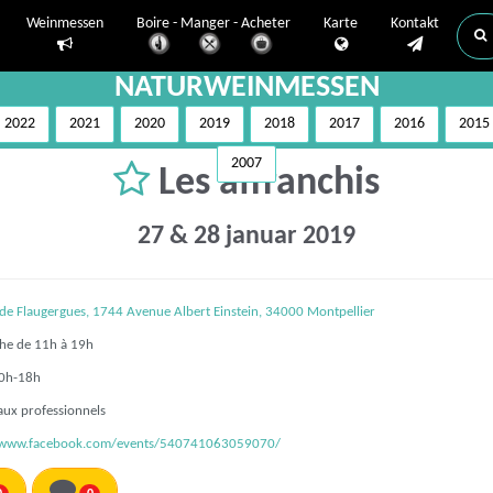
Weinmessen
Boire - Manger - Acheter
Karte
Kontakt
NATURWEINMESSEN
2022
2021
2020
2019
2018
2017
2016
2015
2007
Les affranchis
27 & 28 januar 2019
de Flaugergues, 1744 Avenue Albert Einstein, 34000 Montpellier
e de 11h à 19h
0h-18h
aux professionnels
//www.facebook.com/events/540741063059070/