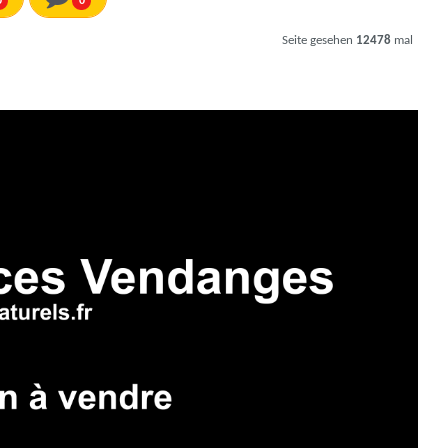
0
0
Seite gesehen
12478
mal