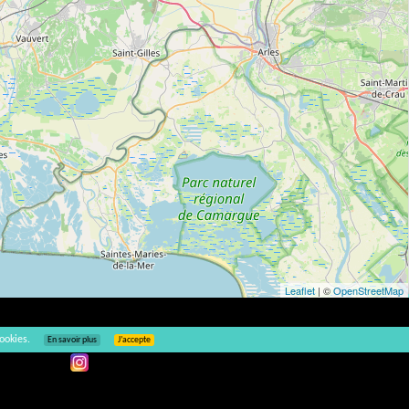
Leaflet
| ©
OpenStreetMap
2
ookies.
En savoir plus
J’accepte