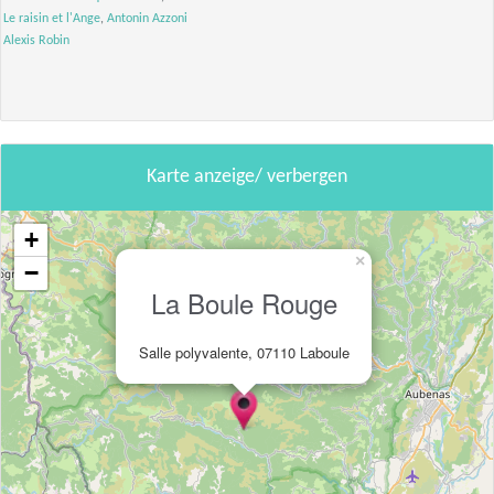
Le raisin et l'Ange
,
Antonin Azzoni
Alexis Robin
Karte anzeige/ verbergen
+
×
−
La Boule Rouge
Salle polyvalente, 07110 Laboule