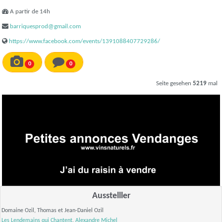
A partir de 14h
barriquesprod@gmail.com
https://www.facebook.com/events/1391088407729286/
0
0
Seite gesehen
5219
mal
Ausstelller
Domaine Ozil, Thomas et Jean-Daniel Ozil
Les Lendemains qui Chantent
,
Alexandre Michel