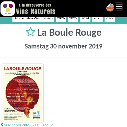
Toggl
navig
Die nächsten Weinmessen
2026
2025
2024
2023
2022
La Boule Rouge
Samstag 30 november 2019
Salle polyvalente, 07110 Laboule