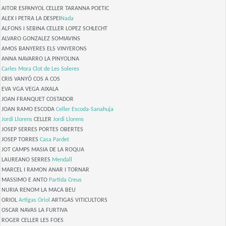
AITOR ESPANYOL CELLER TARANNA POETIC
ALEX I PETRA LA DESPEI
Nada
ALFONS I SEBINA CELLER LOPEZ SCHLECHT
ALVARO GONZALEZ SOMIAVINS
AMOS BANYERES ELS VINYERONS
ANNA NAVARRO LA PINYOLINA
Carles Mora
Clot de Les Soleres
CRIS VANYÓ COS A COS
EVA VGA VEGA AIXALA
JOAN FRANQUET COSTADOR
JOAN RAMO ESCODA
Celler Escoda-Sanahuja
Jordi Llorens
CELLER
Jordi Llorens
JOSEP SERRES PORTES OBERTES
JOSEP TORRES
Casa Pardet
JOT CAMPS MASIA DE LA ROQUA
LAUREANO SERRES
Mendall
MARCEL I RAMON ANAR I TORNAR
MASSIMO E ANTO
Partida Creus
NURIA RENOM LA MACA BEU
ORIOL
Artigas Oriol
ARTIGAS VITICULTORS
OSCAR NAVAS LA FURTIVA
ROGER CELLER LES FOES