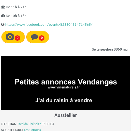
De 11h à 21h
De 10h à 16h
https://www.facebook.com/events/823304514714565/
0
0
Seite gesehen
8860
mal
Ausstelller
CHRISTIAN
Tschida Christian
TSCHIDA
AGUSTI I JORDI
Los Comuns