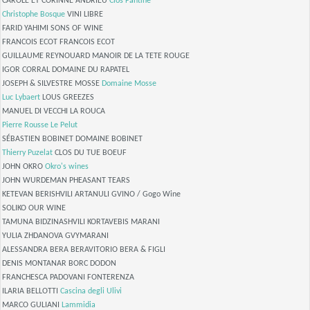
CAROLE ET CORINNE ANDRIEU
Clos Fantine
Christophe Bosque
VINI LIBRE
FARID YAHIMI SONS OF WINE
FRANCOIS ECOT FRANCOIS ECOT
GUILLAUME REYNOUARD MANOIR DE LA TETE ROUGE
IGOR CORRAL DOMAINE DU RAPATEL
JOSEPH & SILVESTRE MOSSE
Domaine Mosse
Luc Lybaert
LOUS GREEZES
MANUEL DI VECCHI LA ROUCA
Pierre Rousse
Le Pelut
SÉBASTIEN BOBINET DOMAINE BOBINET
Thierry Puzelat
CLOS DU TUE BOEUF
JOHN OKRO
Okro's wines
JOHN WURDEMAN PHEASANT TEARS
KETEVAN BERISHVILI ARTANULI GVINO / Gogo Wine
SOLIKO OUR WINE
TAMUNA BIDZINASHVILI KORTAVEBIS MARANI
YULIA ZHDANOVA GVYMARANI
ALESSANDRA BERA BERAVITORIO BERA & FIGLI
DENIS MONTANAR BORC DODON
FRANCHESCA PADOVANI FONTERENZA
ILARIA BELLOTTI
Cascina degli Ulivi
MARCO GULIANI
Lammidia