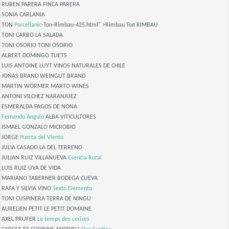
RUBEN PARERA FINCA PARERA
SONIA CARLANIA
TON
Porcellanic
-Ton-Rimbau-425.html" >Rimbau Ton RIMBAU
TONI CARBO LA SALADA
TONI OSORIO TONI OSORIO
ALBERT DOMINGO TUETS
LUIS ANTOINE LUYT VINOS NATURALES DE CHILE
JONAS BRAND WEINGUT BRAND
MARTIN WÖRMER MARTO WINES
ANTONI VILCHEZ NARANJUEZ
ESMERALDA PAGOS DE NONA
Fernando Angulo
ALBA VITICULTORES
ISMAEL GONZALO MICROBIO
JORGE
Puerta del Viento
JULIA CASADO LA DEL TERRENO
JULIAN RUIZ VILLANUEVA
Esencia Rural
LUIS RUIZ UVA DE VIDA
MARIANO TABERNER BODEGA CUEVA
RAFA Y SILVIA VINO
Sexto Elemento
TONI CUSPINERA TERRA DE NINGU
AURELIEN PETIT LE PETIT DOMAINE
AXEL PRUFER
Le temps des cerises