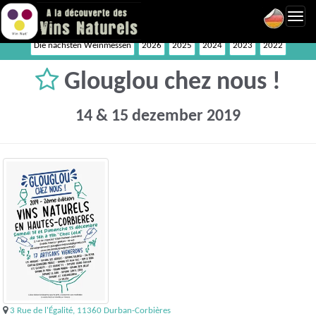
Toggl
navig
Die nächsten Weinmessen
2026
2025
2024
2023
2022
Glouglou chez nous !
14 & 15 dezember 2019
3 Rue de l'Égalité, 11360 Durban-Corbières