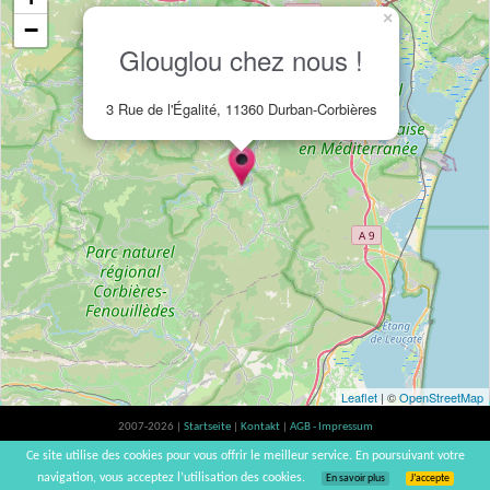
×
−
Glouglou chez nous !
3 Rue de l'Égalité, 11360 Durban-Corbières
Leaflet
| ©
OpenStreetMap
2007-2026 |
Startseite
|
Kontakt
|
AGB - Impressum
Der Verzehr von Alkohol ist gesundheitsschädlich, Verzehr in Maßen empfohlen |
Ce site utilise des cookies pour vous offrir le meilleur service. En poursuivant votre
vinsnaturels | v3.12
navigation, vous acceptez l’utilisation des cookies.
En savoir plus
J’accepte