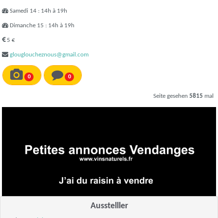
Samedi 14 : 14h à 19h
Dimanche 15 : 14h à 19h
5 €
glougloucheznous@gmail.com
0
0
Seite gesehen
5815
mal
Ausstelller