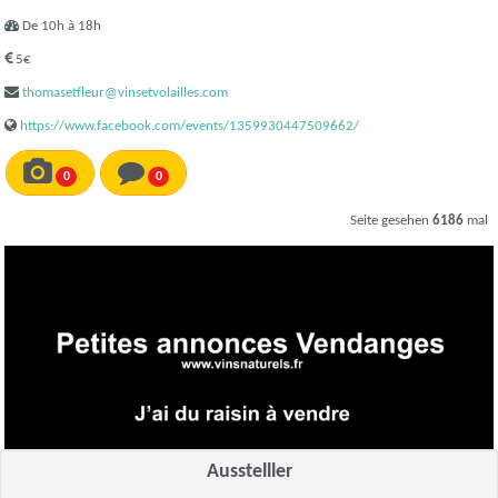
De 10h à 18h
5€
thomasetfleur@vinsetvolailles.com
https://www.facebook.com/events/1359930447509662/
0
0
Seite gesehen
6186
mal
Ausstelller