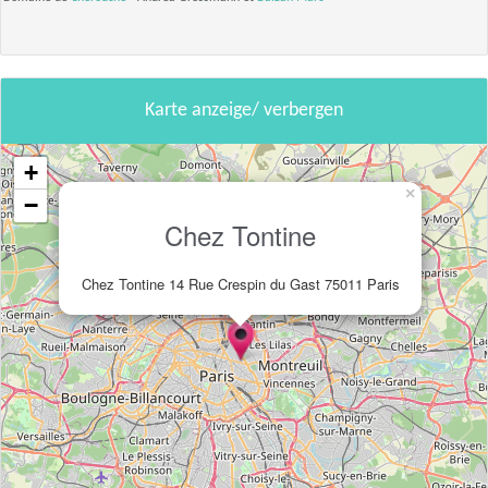
Karte anzeige/ verbergen
+
×
−
Chez Tontine
Chez Tontine 14 Rue Crespin du Gast 75011 Paris