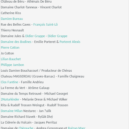
Château de Béru - Athénaïs De Béru
Domaine Charlot-Tanneux - Vincent Charlot
Catherine Riss
Damien Bureau
Rue des Belles Caves -
François Saint-Lô
Thierry Hesnault
Domaine Jules &
Didier Grappe
-
Didier Grappe
Domaine des Bodines
- Emilie Porteret &
Porteret Alexis
Pierre Cotton
Jo Cotton
Lilian Bauchet
Philippe Jambon
Louis Damien Bouchacourt / Producteur de Chénas
Chateau MASSEREAU (Graves-Barsac) - Famille Chaigneau
Clos Fantine
- Famille Andrieu
La Ferme du Vert - Jérôme Galaup
Domaine du Temps Retrouvé - Michael Georget
2Naturkinder
- Melanie Drese & Michael Völker
Rita & Rudolf Trossen Weingut - Rudolf Trossen
Domaine Milan
Nestarec - Jan ?ulík
Domaine Richard Stavek - Ryšák Divý
La Cidrerie du Vulcain - Jacques Perritaz
Domaine de
Chèrouche
- Andrea Grossmann et
Balzan Marc