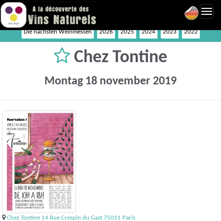
Toggl
navig
Die nächsten Weinmessen
2026
2025
2024
2023
2022
Chez Tontine
Montag 18 november 2019
Chez Tontine 14 Rue Crespin du Gast 75011 Paris