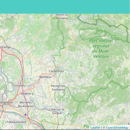
Leaflet
| ©
OpenStreetMap