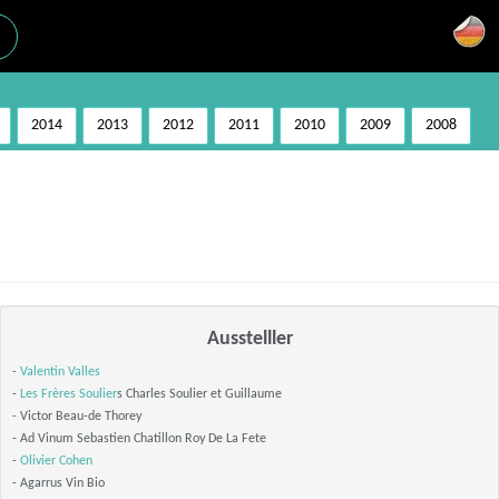
2014
2013
2012
2011
2010
2009
2008
Ausstelller
-
Valentin Valles
-
Les Frères Soulier
s Charles Soulier et Guillaume
- Victor Beau-de Thorey
- Ad Vinum Sebastien Chatillon Roy De La Fete
-
Olivier Cohen
- Agarrus Vin Bio