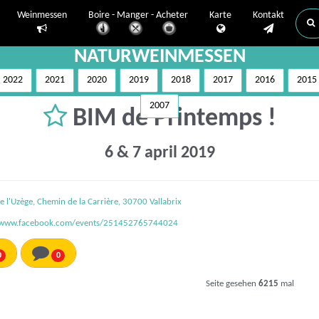
Weinmessen
Boire - Manger - Acheter
Karte
Kontakt
NATURWEINMESSEN
2022
2021
2020
2019
2018
2017
2016
2015
2007
BIM de Printemps !
6 & 7 april 2019
de l'Uzège, Chemin de la Carrière, 30700 Vallabrix
//www.facebook.com/events/251452765744024
0
0
Seite gesehen
6215
mal