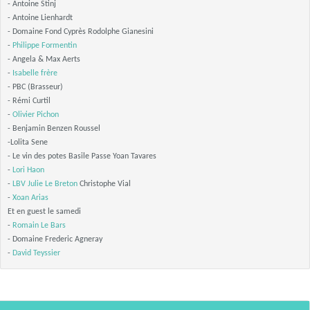
- Antoine Stinj
- Antoine Lienhardt
- Domaine Fond Cyprès Rodolphe Gianesini
-
Philippe Formentin
- Angela & Max Aerts
-
Isabelle frère
- PBC (Brasseur)
- Rémi Curtil
-
Olivier Pichon
- Benjamin Benzen Roussel
-Lolita Sene
- Le vin des potes Basile Passe Yoan Tavares
-
Lori Haon
-
LBV
Julie Le Breton
Christophe Vial
-
Xoan Arias
Et en guest le samedi
-
Romain Le Bars
- Domaine Frederic Agneray
-
David Teyssier