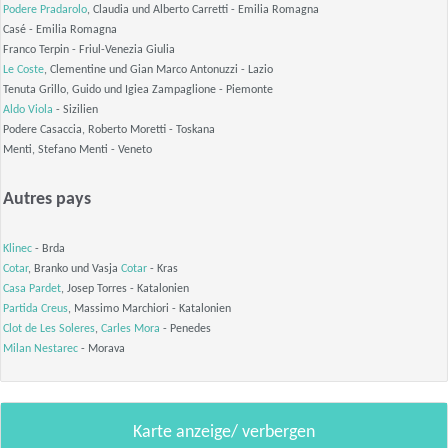
Podere Pradarolo
, Claudia und Alberto Carretti
- Emilia Romagna
Casé
- Emilia Romagna
Franco Terpin
- Friul-Venezia Giulia
Le Coste
, Clementine und Gian Marco Antonuzzi
- Lazio
Tenuta Grillo, Guido und Igiea Zampaglione
- Piemonte
Aldo Viola
- Sizilien
Podere Casaccia, Roberto Moretti
- Toskana
Menti, Stefano Menti
- Veneto
Autres pays
Klinec
- Brda
Cotar
, Branko und Vasja
Cotar
- Kras
Casa Pardet
, Josep Torres
- Katalonien
Partida Creus
, Massimo Marchiori
- Katalonien
Clot de Les Soleres
,
Carles Mora
- Penedes
Milan Nestarec
- Morava
Karte anzeige/ verbergen