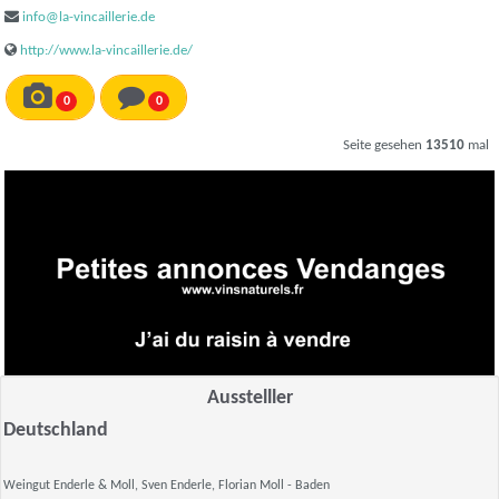
info@la-vincaillerie.de
http://www.la-vincaillerie.de/
0
0
Seite gesehen
13510
mal
Ausstelller
Deutschland
Weingut Enderle & Moll, Sven Enderle, Florian Moll
- Baden