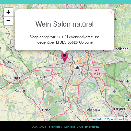
+
×
−
Wein Salon natürel
Vogelsangerstr. 231 / Leyendeckerstr. 2a
(gegenüber LIDL), 50825 Cologne
Leaflet
| ©
OpenStreetMap
2007-2026 |
Startseite
|
Kontakt
|
AGB - Impressum