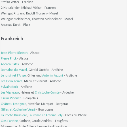
Stefan Vetter
- Franken
2 Naturkinder, Michael Völker
- Franken
Weingut Rita und Rudolf Trossen
- Mosel
Weingut Melsheimer, Thorsten Melsheimer
- Mosel
Andreas Durst
- Pfalz
Frankreich
Jean-Pierre Rietsch
- Alsace
Pierre Frick
- Alsace
Andréa Calek
- Ardèche
Domaine du Mazel
, Gérald Oustric
- Ardèche
Le raisin et l'Ange
, Gilles und
Antonin Azzoni
- Ardèche
Les Deux Terres
, Manu et Vincent
- Ardèche
Sylvain Bock
- Ardèche
Les Vigneaux
, Helene et
Christophe Comte
- Ardèche
Karim Vionnet
- Beaujolais
Château Lestignac
, Matthias Marquet
- Bergerac
Gilles et Catherine Vergé
- Bourgogne
La Roche Buissière
,
Laurence et Antoine Joly
- Côtes du Rhône
Clos Fantine
, Corinne, Carole Andrieu
- Faugères
Mouressipe, Alain Allier
- Languedoc-Roussillon