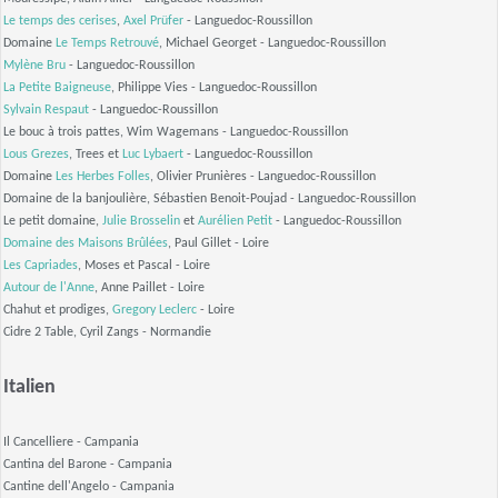
Le temps des cerises
,
Axel Prüfer
- Languedoc-Roussillon
Domaine
Le Temps Retrouvé
, Michael Georget
- Languedoc-Roussillon
Mylène Bru
- Languedoc-Roussillon
La Petite Baigneuse
, Philippe Vies
- Languedoc-Roussillon
Sylvain Respaut
- Languedoc-Roussillon
Le bouc à trois pattes, Wim Wagemans
- Languedoc-Roussillon
Lous Grezes
, Trees et
Luc Lybaert
- Languedoc-Roussillon
Domaine
Les Herbes Folles
, Olivier Prunières
- Languedoc-Roussillon
Domaine de la banjoulière, Sébastien Benoit-Poujad
- Languedoc-Roussillon
Le petit domaine,
Julie Brosselin
et
Aurélien Petit
- Languedoc-Roussillon
Domaine des Maisons Brûlées
, Paul Gillet
- Loire
Les Capriades
, Moses et Pascal
- Loire
Autour de l'Anne
, Anne Paillet
- Loire
Chahut et prodiges,
Gregory Leclerc
- Loire
Cidre 2 Table, Cyril Zangs
- Normandie
Italien
Il Cancelliere
- Campania
Cantina del Barone
- Campania
Cantine dell'Angelo
- Campania