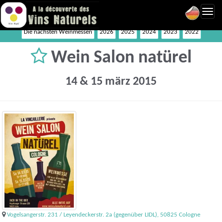
Toggl
navig
Die nächsten Weinmessen
2026
2025
2024
2023
2022
Wein Salon natürel
14 & 15 märz 2015
Vogelsangerstr. 231 / Leyendeckerstr. 2a (gegenüber LIDL), 50825 Cologne