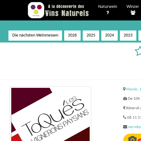
Naturwein
Winzer
Die nächsten Weinmessen
2026
2025
2024
2023
Macéo, 1
De 10h 
Réservé 
06 11 5
verrebo