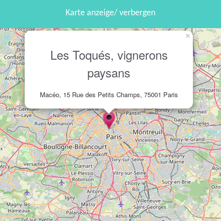
Karte anzeige/ verbergen
×
Les Toqués, vignerons
paysans
Macéo, 15 Rue des Petits Champs, 75001 Paris