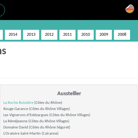
2014
2013
2012
2011
2010
2009
2008
ns
Ausstelller
La Roche Buissière
(Côtes du Rhône)
Rouge Garance (Côtes du Rhône Villages)
Les Vignerons d’Estézargues (Côtes du Rhône Villages)
La Réméjeanne (Côtes du Rhône Villages)
Domaine David (Côtes du Rhône Séguret)
L’Oratoire Saint-Martin (Cairanne)