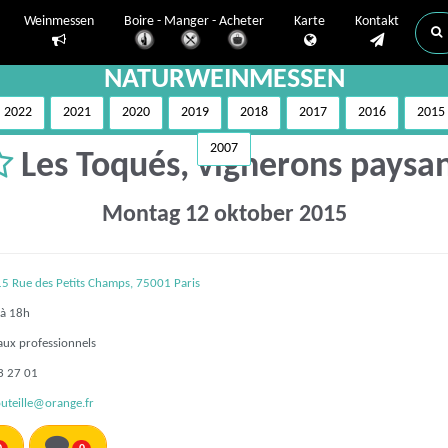
Weinmessen
Boire - Manger - Acheter
Karte
Kontakt
NATURWEINMESSEN
2022
2021
2020
2019
2018
2017
2016
2015
2007
Les Toqués, vignerons paysa
Montag 12 oktober 2015
5 Rue des Petits Champs, 75001 Paris
à 18h
aux professionnels
3 27 01
uteille@orange.fr