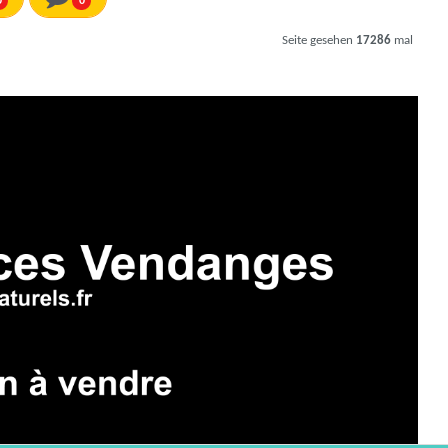
0
0
Seite gesehen
17286
mal