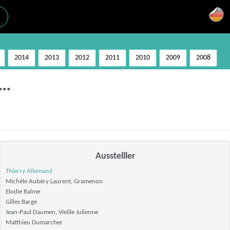
2014
2013
2012
2011
2010
2009
2008
e…
Ausstelller
Thierry Allemand
Michèle Aubéry Laurent, Gramenon
Elodie Balme
Gilles Barge
Jean-Paul Daumen, Vieille Julienne
Matthieu Dumarcher