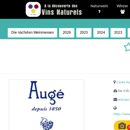
Naturwein
Winzer
Die nächsten Weinmessen
2026
2025
2024
2023
Caves Au
De 11h 
entrep
http://ww