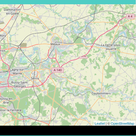
Leaflet
| ©
OpenStreetMap