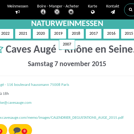
Weinmessen
Boire - Manger - Acheter
Karte
Kontakt
NATURWEINMESSEN
2022
2021
2020
2019
2018
2017
2016
2015
2007
Caves Augé - Rhône en Sein
Samstag 7 november 2015
gé - 116 boulevard haussmann 75008 Paris
à 18h
rise@cavesauge.com
w.cavesauge.com/memo/images/CALENDRIER_DEGUSTATIONS_AUGE_2015.pdf
0
0