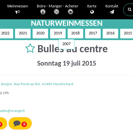
Weinmessen
Boire - Manger - Acheter
Karte
Kontakt
NATURWEINMESSEN
2022
2021
2020
2019
2018
2017
2016
2015
2007
Bulles au centre
Sonntag 19 juli 2015
 donjon, Rue Porte au Roi, 41400 Montrichard
à 19h
iades@orange.fr
0
0