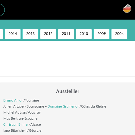
2014
2013
2012
2011
2010
2009
2008
Ausstelller
Bruno Allion
/Touraine
Julien Altaber/Bourgogne –
Domaine Gramenon
/Côtes du Rhône
Michel Autran/Vouvray
Mas Bertran/Espagne
Christian Binner
/Alsace
Iago Bitarishvili/Géorgie