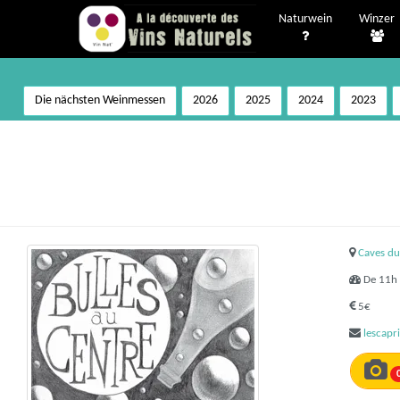
Naturwein
Winzer
Die nächsten Weinmessen
2026
2025
2024
2023
Caves du
De 11h 
5€
lescapr