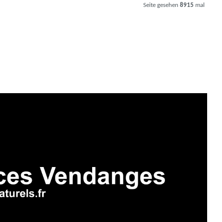
Seite gesehen
8915
mal