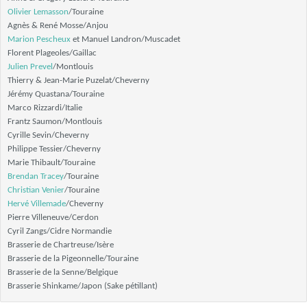
Olivier Lemasson
/Touraine
Agnès & René Mosse/Anjou
Marion Pescheux
et Manuel Landron/Muscadet
Florent Plageoles/Gaillac
Julien Prevel
/Montlouis
Thierry & Jean-Marie Puzelat/Cheverny
Jérémy Quastana/Touraine
Marco Rizzardi/Italie
Frantz Saumon/Montlouis
Cyrille Sevin/Cheverny
Philippe Tessier/Cheverny
Marie Thibault/Touraine
Brendan Tracey
/Touraine
Christian Venier
/Touraine
Hervé Villemade
/Cheverny
Pierre Villeneuve/Cerdon
Cyril Zangs/Cidre Normandie
Brasserie de Chartreuse/Isère
Brasserie de la Pigeonnelle/Touraine
Brasserie de la Senne/Belgique
Brasserie Shinkame/Japon (Sake pétillant)