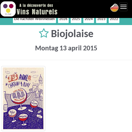
Toggl
navig
Die nächsten Weinmessen
2026
2025
2024
2023
2022
Biojolaise
Montag 13 april 2015