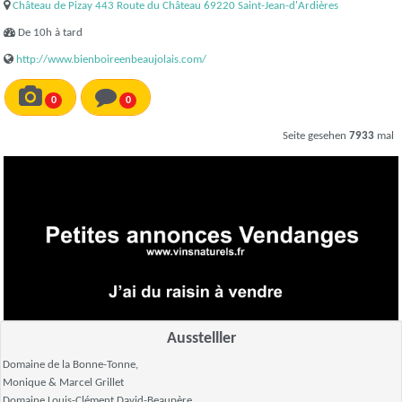
Château de Pizay 443 Route du Château 69220 Saint-Jean-d'Ardières
De 10h à tard
http://www.bienboireenbeaujolais.com/
0
0
Seite gesehen
7933
mal
Ausstelller
Domaine de la Bonne-Tonne,
Monique & Marcel Grillet
Domaine Louis-Clément David-Beaupère