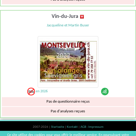
Vin-du-Jura
Jacqueline et Martin Buser
en 2026
Pas de questionnaire reçus
Pas d'analyses reçues
2007-2026 |
Startseite
|
Kontakt
|
AGB - Impressum
Der Verzehr von Alkohol ist gesundheitsschädlich, Verzehr in Maßen empfohlen |
Ce site utilise des cookies pour vous offrir le meilleur service. En poursuivant votre