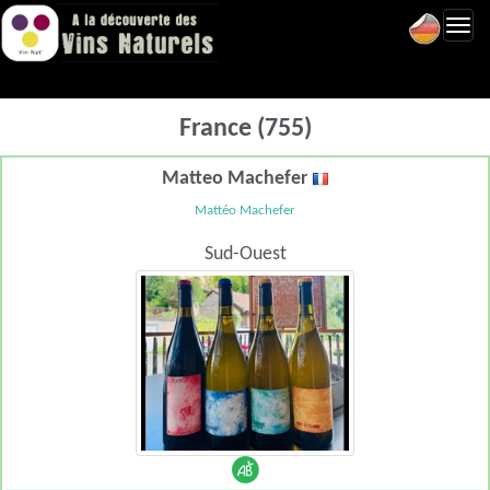
Toggl
navig
France (755)
Matteo Machefer
Mattéo Machefer
Sud-Ouest