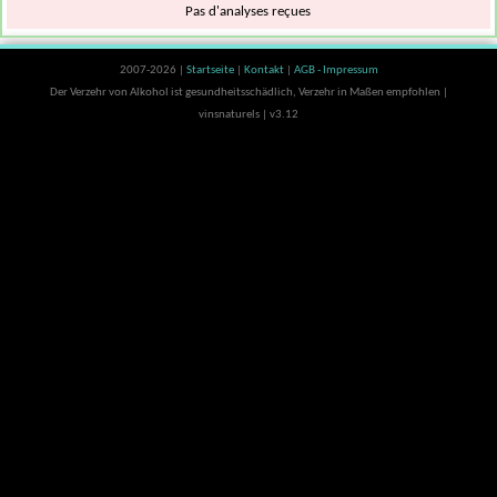
Pas d'analyses reçues
2007-2026 |
Startseite
|
Kontakt
|
AGB - Impressum
Der Verzehr von Alkohol ist gesundheitsschädlich, Verzehr in Maßen empfohlen |
vinsnaturels | v3.12