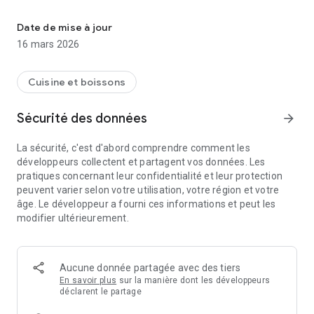
Découvrez tout ce qui tourne autours du Vin Nature, vignerons, 
Naviguez parmi les pays, les régions françaises ou sur une
carte
Date de mise à jour
- Tous les salons où des vignerons "nature" sont présent, les
16 mars 2026
infos la liste des vignerons et prochainement un système de
covoiturage pour y aller
- Tous les cavistes, restaurants, bars à vin où trouver des vins
Cuisine et boissons
naturels
L'application sera mise à jour régulièrement pour proposer
Sécurité des données
arrow_forward
toutes les fonctionnalités du site https://vinsnaturels.fr/
La sécurité, c'est d'abord comprendre comment les
Vinsnaturels.fr référence tout ce qui gravite autour du Vin
développeurs collectent et partagent vos données. Les
Naturel : les vignerons, les cavites, restaurants, bar à vin, les
pratiques concernant leur confidentialité et leur protection
salons
peuvent varier selon votre utilisation, votre région et votre
âge. Le développeur a fourni ces informations et peut les
modifier ultérieurement.
Aucune donnée partagée avec des tiers
En savoir plus
sur la manière dont les développeurs
déclarent le partage