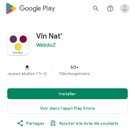
google_logo Play
search
help_outline
Vin Nat'
WebdoZ
50+
Jeunes adultes 17+
info
Téléchargements
Installer
Voir dans l'appli Play Store
Partager
Ajouter à la liste de souhaits