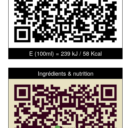
E (100ml) = 239 kJ / 58 Kcal
Ingrédients & nutrition