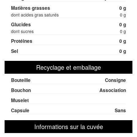
Matières grasses
0 g
dont acides gras saturés
0 g
Glucides
0 g
dont sucres
0 g
Protéines
0 g
Sel
0 g
Recyclage et emballage
Bouteille
Consigne
Bouchon
Association
Muselet
Capsule
Sans
Informations sur la cuvée