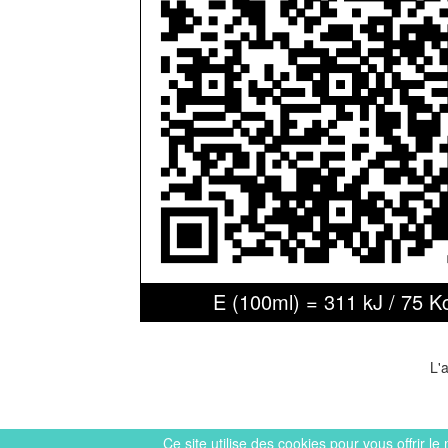
E (100ml) = 311 kJ / 75 K
L'
Ce site utilise des cookies pour vous offrir le