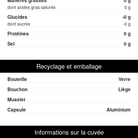
Matières grasses
0 g
dont acides gras saturés
0 g
Glucides
-0 g
dont sucres
-0 g
Protéines
0 g
Sel
0 g
Recyclage et emballage
Bouteille
Verre
Bouchon
Liège
Muselet
Capsule
Aluminium
Informations sur la cuvée