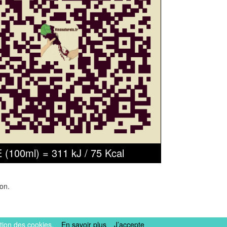
E (100ml) = 311 kJ / 75 Kcal
on.
ation des cookies.
En savoir plus
J’accepte