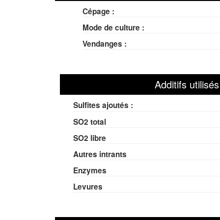
Cépage :
Mode de culture :
Vendanges :
Additifs utilisé
Sulfites ajoutés :
SO
2
total
SO
2
libre
Autres intrants
Enzymes
Levures