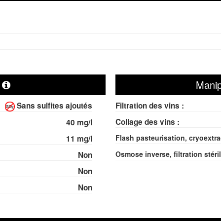
s
Manip
Sans sulfites ajoutés
Filtration des vins :
Collage des vins :
40 mg/l
Flash pasteurisation, cryoextra
11 mg/l
Osmose inverse, filtration stéril
Non
Non
Non