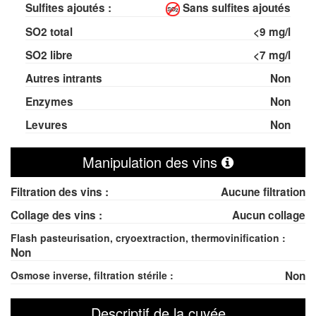
Sulfites ajoutés :
Sans sulfites ajoutés
SO
2
total
<9 mg/l
SO
2
libre
<7 mg/l
Autres intrants
Non
Enzymes
Non
Levures
Non
Manipulation des vins
Filtration des vins :
Aucune filtration
Collage des vins :
Aucun collage
Flash pasteurisation, cryoextraction, thermovinification :
Non
Osmose inverse, filtration stérile :
Non
Descriptif de la cuvée