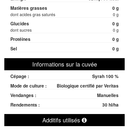
Matières grasses
0 g
dont acides gras saturés
0 g
Glucides
0 g
dont sucres
0 g
Protéines
0 g
Sel
0 g
Informations sur la cuvée
Cépage :
Syrah 100 %
Mode de culture :
Biologique certifié par Veritas
Vendanges :
Manuelles
Rendements :
30 hl/ha
Additifs utilisés