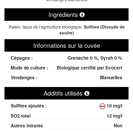
Ingrédients
Raisin, issus de l'agriculture biologique,
Sulfites (Dioxyde de
soufre)
Informations sur la cuvée
Cépages :
Grenache 0 %, Syrah 0 %
Mode de culture :
Biologique certifié par Ecocert
Vendanges :
Manuelles
Additifs utilisés
Sulfites ajoutés :
10 mg/l
SO
2
total
12 mg/l
Autres intrants
Non