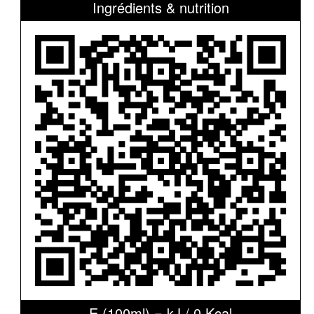
Ingrédients & nutrition
E (100ml) = kJ / 0 Kcal