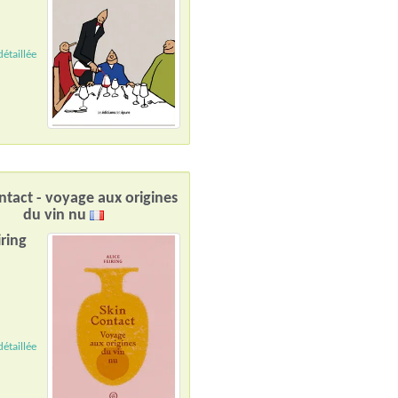
étaillée
ntact - voyage aux origines
du vin nu
iring
étaillée