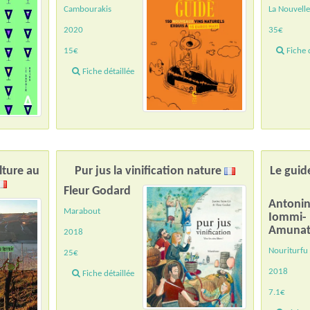
Cambourakis
La Nouvelle
2020
35€
15€
Fiche d
Fiche détaillée
ulture au
Pur jus la vinification nature
Le guid
Fleur Godard
Antoni
Marabout
Iommi-
Amunat
2018
Nouriturfu
25€
2018
Fiche détaillée
7.1€