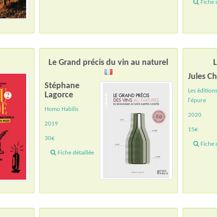
Fiche d
Le Grand précis du vin au naturel
Jules C
Stéphane
Les édition
Lagorce
l'épure
Homo Habilis
2020
2019
15€
30€
Fiche d
Fiche détaillée