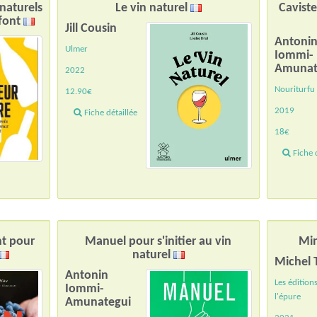
naturels
Le vin naturel
Caviste
 font
Jill Cousin
Antoni
Ulmer
Iommi-
Amunat
2022
Nouriturfu
12.90€
2019
Fiche détaillée
18€
Fiche d
nt pour
Manuel pour s'initier au vin
Mim
naturel
Michel 
Antonin
Les édition
Iommi-
l'épure
Amunategui