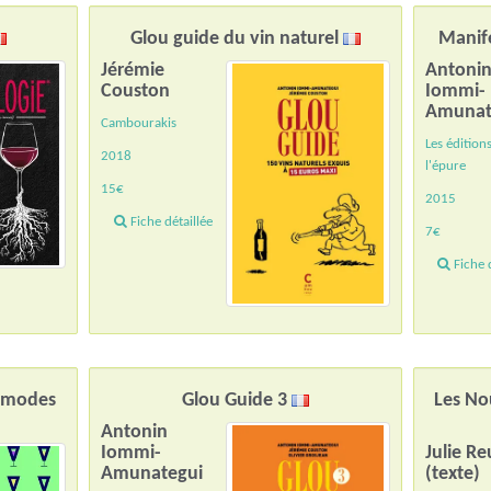
Glou guide du vin naturel
Manife
Jérémie
Antoni
Couston
Iommi-
Amunat
Cambourakis
Les édition
2018
l'épure
15€
2015
Fiche détaillée
7€
Fiche d
s modes
Glou Guide 3
Les No
Antonin
Iommi-
Julie Re
Amunategui
(texte)