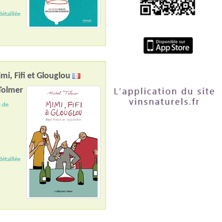
étaillée
mi, Fifi et Glouglou
Tolmer
s de
étaillée