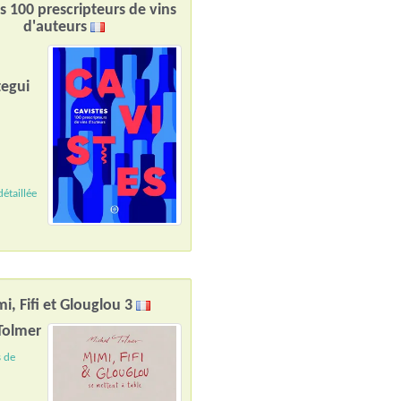
s 100 prescripteurs de vins
d'auteurs
n
egui
étaillée
i, Fifi et Glouglou 3
Tolmer
s de