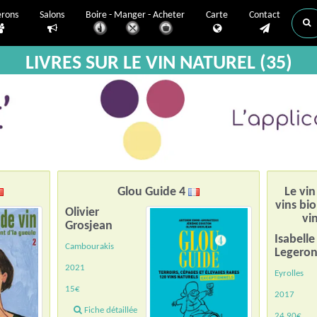
erons
Salons
Boire - Manger - Acheter
Carte
Contact
LIVRES SUR LE VIN NATUREL (35)
Glou Guide 4
Le vin
vins bi
Olivier
vi
Grosjean
Isabelle
Cambourakis
Legero
2021
Eyrolles
15€
2017
Fiche détaillée
24.90€