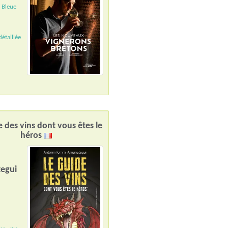
 Bleue
étaillée
e des vins dont vous êtes le
héros
n
egui