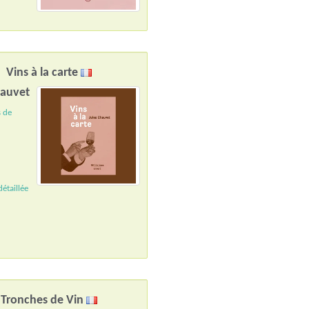
Vins à la carte
hauvet
s de
étaillée
Tronches de Vin