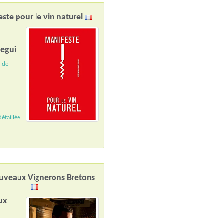
ste pour le vin naturel
n
egui
s de
étaillée
uveaux Vignerons Bretons
ux