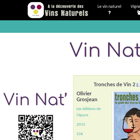
Le vin naturel
Vign
Tronches de Vin 2
Olivier
Grosjean
Les éditions de
l'épure
2015
22€