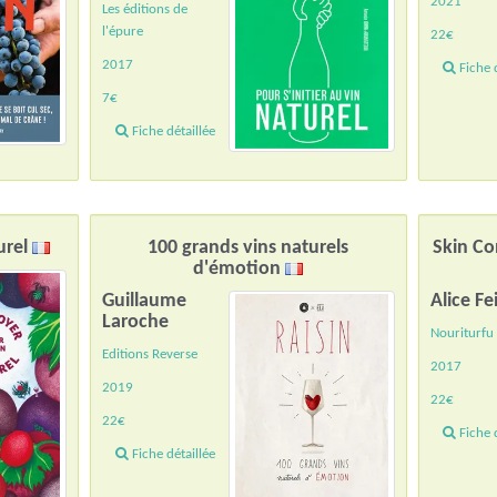
2021
Les éditions de
l'épure
22€
2017
Fiche d
7€
Fiche détaillée
urel
100 grands vins naturels
Skin Co
d'émotion
Guillaume
Alice Fe
Laroche
Nouriturfu
Editions Reverse
2017
2019
22€
22€
Fiche d
Fiche détaillée