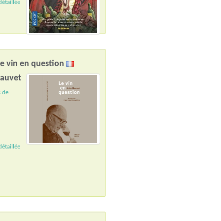
étaillée
Le vin en question
hauvet
s de
étaillée