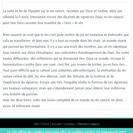
La suite et fin de l’épopée sur le vin nature, racontée par Fleur et Justine, elles ont
sillonné la France, interviewé encore des dizaines de vignerons (tous en vin nature)
pour leur faire raconter leur manière de « faire » le vin.
Bien souvent on croit que le vin c’est juste mettre du jus en tonneaux et d’attendre que
cela se transforme, et bien non, il y a tout un monde dans les chais, un monde vivant
qui permet les fermentations. Il n’y a pas une mais des recettes, pas un vin identique,
tous soumis aux aléas climatiques, aux contraintes d’aménagement du chais, les cuves
toutes différentes, des millésimes qui ne donneront rien. Dans ce monde, lorsque la
fermentation s’arrête dans une cuve, c’est fini, pas moyen de tricher, on en fera rien…
Tout aussi difficile que la culture sans antidotes pétrochimiques, la vinification du vin
nature relève du défi, les vins obtenus, sont des témoins de la maîtrise et de
l’expérience du vigneron. Encore une fois, l’enquête révèle la flamme de ces vignerons
pas toujours vainqueurs, mais qui n’abandonnent jamais pour obtenir leur millésime.
Une histoire de passion.
Avec les deux livres, enfin une vision complète de ce monde du vin nature, en plein
essor, et tellement vivant.
2007-2026 |
Accueil
|
Contact
|
Mentions légales
L'abus d'alcool est dangereux pour la santé, à consommer avec modération. |
Ce site utilise des cookies pour vous offrir le meilleur service. En poursuivant votre