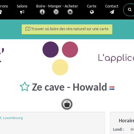
erons
Salons
Boire - Manger - Acheter
Carte
Contact
Trouver où boire des vins naturel sur une carte
Ze cave - Howald
ld, Luxembourg
Horair
Lundi :
9h