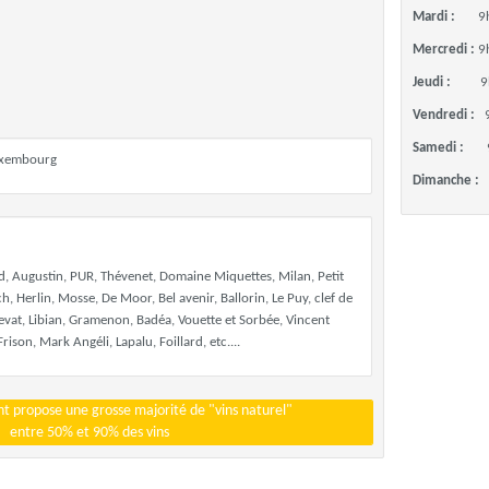
Mardi :
9
Mercredi :
9
Jeudi :
9
Vendredi :
Samedi :
Luxembourg
Dimanche :
d, Augustin, PUR, Thévenet, Domaine Miquettes, Milan, Petit
, Herlin, Mosse, De Moor, Bel avenir, Ballorin, Le Puy, clef de
nevat, Libian, Gramenon, Badéa, Vouette et Sorbée, Vincent
rison, Mark Angéli, Lapalu, Foillard, etc....
t propose une grosse majorité de "vins naturel"
entre 50% et 90% des vins