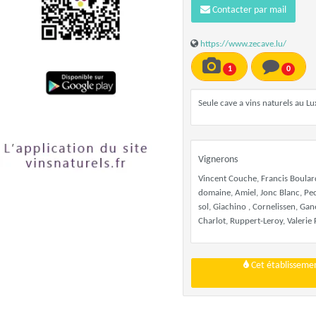
Contacter par mail
https://www.zecave.lu/
1
0
Seule cave a vins naturels au 
Vignerons
Vincent Couche, Francis Boular
domaine, Amiel, Jonc Blanc, Pech
sol, Giachino , Cornelissen, Ga
Charlot, Ruppert-Leroy, Valerie F
Cet établissemen