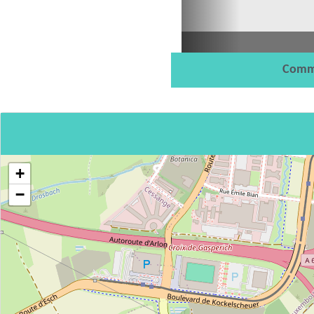
Comm
+
−