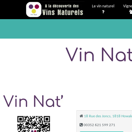
Le vin naturel
Vign
18 Rue des Joncs, 1818 Howa
00352 621 599 271