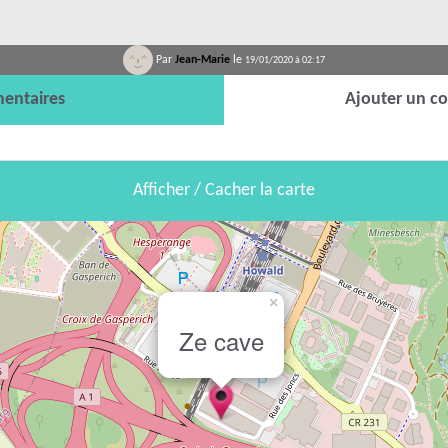
Par
Jean-Marie
le
19/01/2020 à 02:17
entaires
Ajouter un c
Afficher / Cacher la carte
×
Ze cave