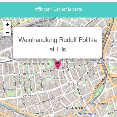
Afficher / Cacher la carte
+
×
−
Weinhandlung Rudolf Polifka
et Fils