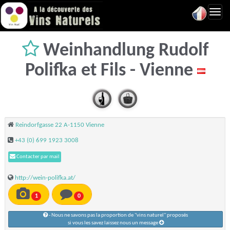
Toggl
navig
Weinhandlung Rudolf
Polifka et Fils - Vienne
Reindorfgasse 22 A-1150 Vienne
+43 (0) 699 1923 3008
Contacter par mail
http://wein-polifka.at/
1
0
- Nous ne savons pas la proportion de "vins naturel" proposés
si vous les savez laissez nous un message