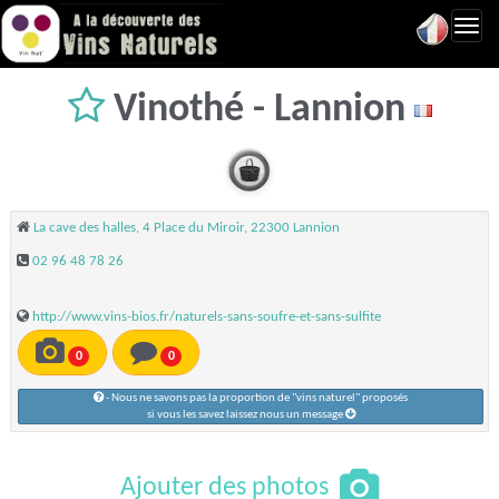
Toggl
navig
Vinothé - Lannion
La cave des halles, 4 Place du Miroir, 22300 Lannion
02 96 48 78 26
http://www.vins-bios.fr/naturels-sans-soufre-et-sans-sulfite
0
0
- Nous ne savons pas la proportion de "vins naturel" proposés
si vous les savez laissez nous un message
Ajouter des photos