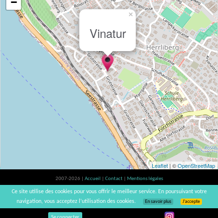
−
×
Vinatur
Leaflet
| ©
OpenStreetMap
2007-2026 |
Accueil
|
Contact
|
Mentions légales
L'abus d'alcool est dangereux pour la santé, à consommer avec modération. |
Ce site utilise des cookies pour vous offrir le meilleur service. En poursuivant votre
vinsnaturels | v3.12
navigation, vous acceptez l’utilisation des cookies.
En savoir plus
J’accepte
Se connecter