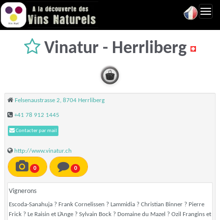
Toggl
navig
Vinatur - Herrliberg
Felsenaustrasse 2, 8704 Herrliberg
+41 78 912 1445
Contacter par mail
http://www.vinatur.ch
0
0
Vignerons
Escoda-Sanahuja ? Frank Cornelissen ? Lammidia ? Christian Binner ? Pierre
Frick ? Le Raisin et L’Ange ? Sylvain Bock ? Domaine du Mazel ? Ozil Frangins et