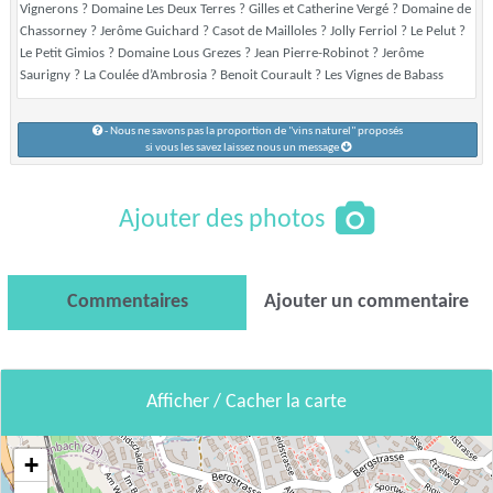
Vignerons ? Domaine Les Deux Terres ? Gilles et Catherine Vergé ? Domaine de
Chassorney ? Jerôme Guichard ? Casot de Mailloles ? Jolly Ferriol ? Le Pelut ?
Le Petit Gimios ? Domaine Lous Grezes ? Jean Pierre-Robinot ? Jerôme
Saurigny ? La Coulée d’Ambrosia ? Benoit Courault ? Les Vignes de Babass
- Nous ne savons pas la proportion de "vins naturel" proposés
si vous les savez laissez nous un message
Ajouter des photos
Commentaires
Ajouter un commentaire
Afficher / Cacher la carte
+