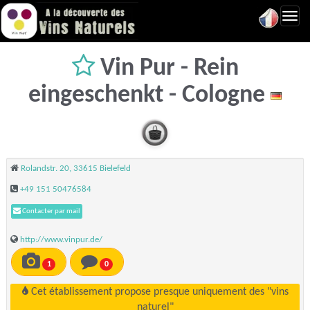
Toggl
navig
Vin Pur - Rein
eingeschenkt - Cologne
Rolandstr. 20, 33615 Bielefeld
+49 151 50476584
Contacter par mail
http://www.vinpur.de/
1
0
Cet établissement propose presque uniquement des "vins
naturel"