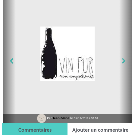
Par
Jean-Marie
le
05/11/2019 à 07:58
Commentaires
Ajouter un commentaire