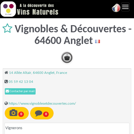
Toggl
navig
Vignobles & Découvertes -
64600 Anglet
14 Allée Altaïr, 64600 Anglet, France
05 59 42 13 04
Contacter par mail
https://www.vignoblesetdecouvertes.com/
0
0
Vignerons