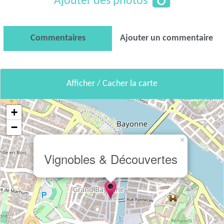
Ajouter des photos
Commentaires
Ajouter un commentaire
Afficher / Cacher la carte
+
−
×
Vignobles & Découvertes