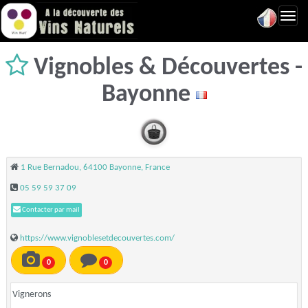
Toggl
navig
Vignobles & Découvertes -
Bayonne
1 Rue Bernadou, 64100 Bayonne, France
05 59 59 37 09
Contacter par mail
https://www.vignoblesetdecouvertes.com/
0
0
Vignerons