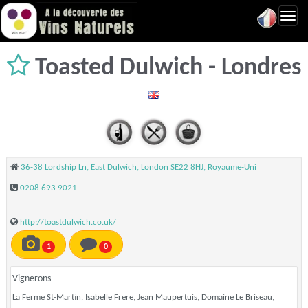
Toggl
navig
Toasted Dulwich - Londres
36-38 Lordship Ln, East Dulwich, London SE22 8HJ, Royaume-Uni
0208 693 9021
http://toastdulwich.co.uk/
1
0
Vignerons
La Ferme St-Martin, Isabelle Frere, Jean Maupertuis, Domaine Le Briseau,