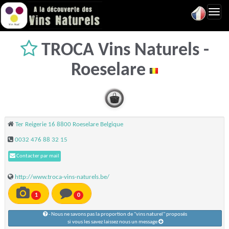
Toggl
navig
TROCA Vins Naturels -
Roeselare
Ter Reigerie 16 8800 Roeselare Belgique
0032 476 88 32 15
Contacter par mail
http://www.troca-vins-naturels.be/
1
0
- Nous ne savons pas la proportion de "vins naturel" proposés
si vous les savez laissez nous un message