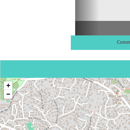
Comm
+
−