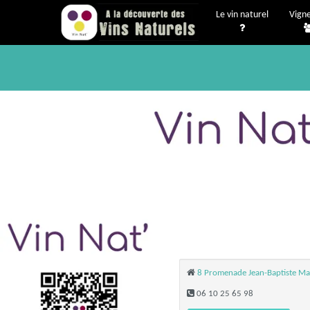
Le vin naturel
Vign
8 Promenade Jean-Baptiste Ma
06 10 25 65 98