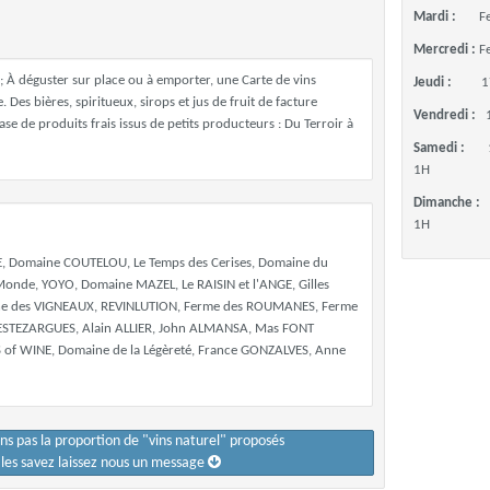
Mardi :
F
Mercredi :
F
; À déguster sur place ou à emporter, une Carte de vins
Jeudi :
1
e. Des bières, spiritueux, sirops et jus de fruit de facture
Vendredi :
base de produits frais issus de petits producteurs : Du Terroir à
Samedi :
1H
Dimanche :
1H
NE, Domaine COUTELOU, Le Temps des Cerises, Domaine du
Monde, YOYO, Domaine MAZEL, Le RAISIN et l'ANGE, Gilles
ne des VIGNEAUX, REVINLUTION, Ferme des ROUMANES, Ferme
'ESTEZARGUES, Alain ALLIER, John ALMANSA, Mas FONT
 of WINE, Domaine de la Légèreté, France GONZALVES, Anne
ons pas la proportion de "vins naturel" proposés
s les savez laissez nous un message