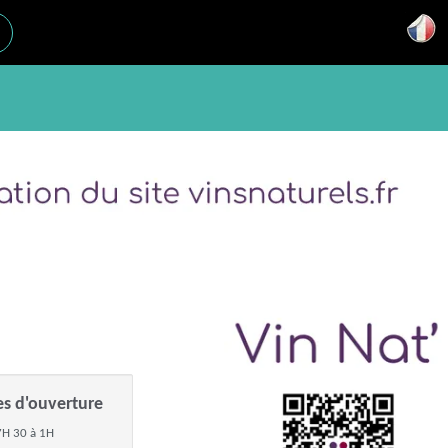
es d'ouverture
H 30 à 1H