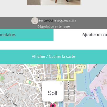
Par
CAROLE
le
03/06/2025 à 12:52
Dégustation en terrasse
entaires
Ajouter un c
Afficher / Cacher la carte
×
Soif