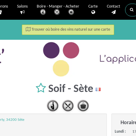
erons
Salons
Boire - Manger - Acheter
Carte
Contact
Trouver où boire des vins naturel sur une carte
Soif - Sète
rty, 34200 Sète
Horair
Lundi :
17