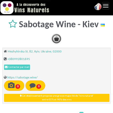
Toggl
navig
Sabotage Wine - Kiev
Mezhyhirska St, 82, Kyiv, Ukraine, 02000
+380992801695
Contacter par mail
https://sabotage.wine/
0
0
Cet établissement propose une grosse majorité de "vins naturel"
entre 50% et 90% des vins