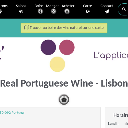
erons
Salons
Boire - Manger - Acheter
Carte
Contact
Trouver où boire des vins naturel sur une carte
Real Portuguese Wine - Lisbo
250-092 Portugal
Horair
Lundi :
cl