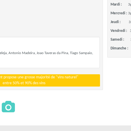
Mardi :
3
Mercredi :
3
Jeudi :
3
Vendredi :
Samedi :
Dimanche :
leja, Antonio Madeira, Joao Taveras da Pina, Tiago Sampaio,
t propose une grosse majorité de "vins naturel"
entre 50% et 90% des vins