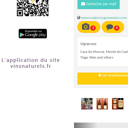
Contacter par mail
www.realportuguesewine.com
3
0
Vignerons
Casa da Mouraz, Monte da Caste
Tiago Teles and others
Cet établissemen