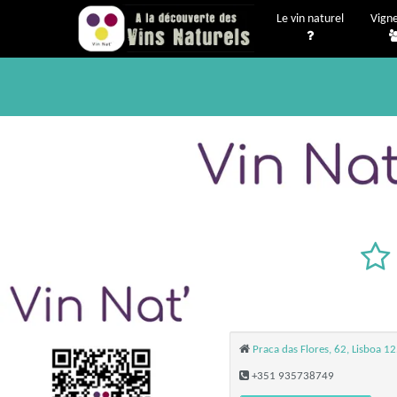
Le vin naturel
Vign
Praca das Flores, 62, Lisboa 1
+351 935738749