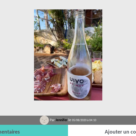
Par
Jennifer
le
05/08/2020 à 04:10
entaires
Ajouter un c