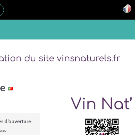
ne
es d'ouverture
osed